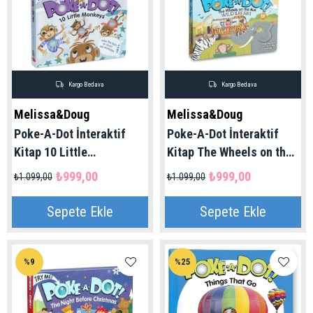
Kargo Bedava
Kargo Bedava
Melissa&Doug
Melissa&Doug
Poke-A-Dot İnteraktif
Poke-A-Dot İnteraktif
Kitap 10 Little
Kitap The Wheels on the
Monkeys|Melissa Doug
Bus | Melissa Doug 3+
₺999,00
₺999,00
₺1.099,00
₺1.099,00
3+ Yaş
Yaş
Sepete Ekle
Sepete Ekle
%9
%25