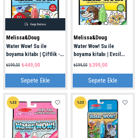
Kargo Bedava
Melissa&Doug
Melissa&Doug
Water Wow! Su ile
Water Wow! Su ile
boyama kitabı | Çiftlik -
boyama kitabı | Evcil
Noktaları birleştir 4+ Yaş
Hayvanlar Bulmaca 4+
₺449,00
₺399,00
₺599,00
₺599,00
Yaş
Sepete Ekle
Sepete Ekle
%33
%33