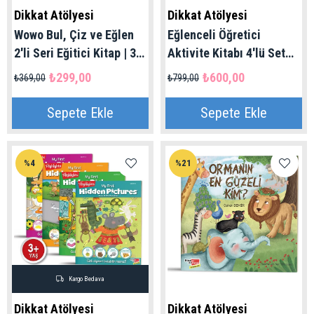
Dikkat Atölyesi
Dikkat Atölyesi
Wowo Bul, Çiz ve Eğlen
Eğlenceli Öğretici
2'li Seri Eğitici Kitap | 3+
Aktivite Kitabı 4'lü Set
Yaş
Çıkartmalı | 3+ Yaş
₺299,00
₺600,00
₺369,00
₺799,00
Sepete Ekle
Sepete Ekle
%4
%21
Kargo Bedava
Dikkat Atölyesi
Dikkat Atölyesi