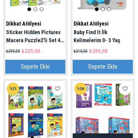
Dikkat Atölyesi
Dikkat Atölyesi
Sticker Hidden Pictures
Baby Find It İlk
Macera Puzzle2'li Set 4-
Kelimelerim 0- 3 Yaş
7 Yaş | Dikkat Atölyesi
₺329,00
₺289,00
₺399,00
₺319,00
Sepete Ekle
Sepete Ekle
%21
%26