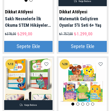
Kargo Bedava
Dikkat Atölyesi
Dikkat Atölyesi
Saklı Nesnelerle İlk
Matematik Geliştiren
Okuma STEM Hikâyeleri
Oyunlar 5'li Seti 6+ Yaş
Nik ve Robo 5N1K 6'lı Set
₺299,00
₺1.299,00
₺378,00
₺1.757,00
Sepete Ekle
Sepete Ekle
%13
%20
Kargo Bedava