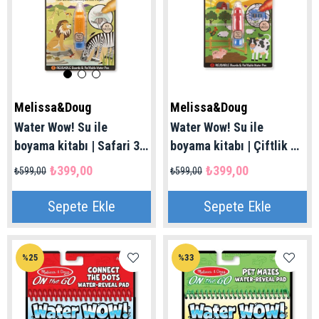
Melissa&Doug
Melissa&Doug
Water Wow! Su ile
Water Wow! Su ile
boyama kitabı | Safari 3+
boyama kitabı | Çiftlik 3+
Yaş
Yaş
₺399,00
₺399,00
₺599,00
₺599,00
Sepete Ekle
Sepete Ekle
%25
%33