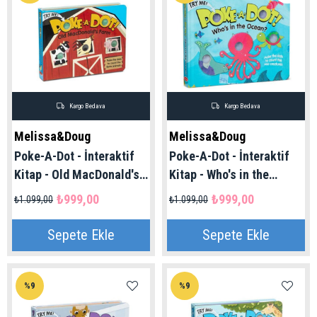
Kargo Bedava
Kargo Bedava
Melissa&Doug
Melissa&Doug
Poke-A-Dot - İnteraktif
Poke-A-Dot - İnteraktif
Kitap - Old MacDonald's
Kitap - Who's in the
Farm | Melissa Doug 3+
Ocean | Melissa Douh 3+
₺999,00
₺999,00
₺1.099,00
₺1.099,00
Yaş
Yaş
Sepete Ekle
Sepete Ekle
%9
%9