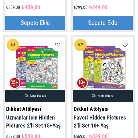
₺459,00
₺249,00
₺569,00
₺299,00
Sepete Ekle
Sepete Ekle
%8
%7
Kargo Bedava
Kargo Bedava
Dikkat Atölyesi
Dikkat Atölyesi
Uzmanlar İçin Hidden
Favori Hidden Pictures
Pictures 2'li Set 15+Yaş
2'li Set 10+ Yaş
₺549,00
₺529,00
₺598,00
₺569,00