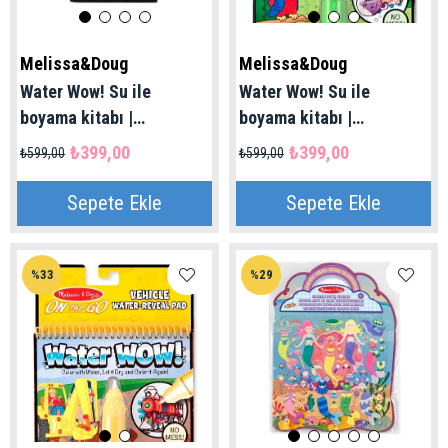
Melissa&Doug
Melissa&Doug
Water Wow! Su ile
Water Wow! Su ile
boyama kitabı |
boyama kitabı |
Dinozorlar 3+ Yaş
Hayvanlar 3+ Yaş
₺399,00
₺399,00
₺599,00
₺599,00
Sepete Ekle
Sepete Ekle
%33
%29