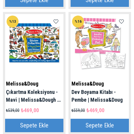
Sepete Ekle
Sepete Ekle
%13
%16
Melissa&Doug
Melissa&Doug
Çıkartma Koleksiyonu -
Dev Boyama Kitabı -
Mavi | Melissa&Dough 4+
Pembe | Melissa&Doug
Yaş
₺469,00
₺469,00
₺539,00
₺559,00
Sepete Ekle
Sepete Ekle