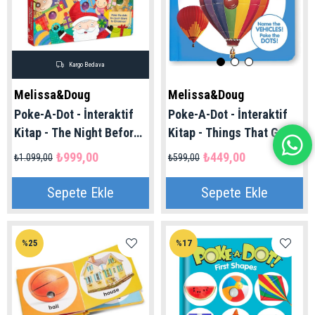
Kargo Bedava
Melissa&Doug
Melissa&Doug
Poke-A-Dot - İnteraktif
Poke-A-Dot - İnteraktif
Kitap - The Night Before
Kitap - Things That Go |
Christmas | Melissa
Melissa Doug 1+ Yaş
₺999,00
₺449,00
₺1.099,00
₺599,00
Doug 3+ Yaş
Sepete Ekle
Sepete Ekle
%25
%17