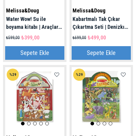
Melissa&Doug
Melissa&Doug
Water Wow! Su ile
Kabartmalı Tak Çıkar
boyama kitabı | Araçlar
Çıkartma Seti | Denizkızı
3+ Yaş
4+ Yaş
₺399,00
₺499,00
₺599,00
₺699,00
Sepete Ekle
Sepete Ekle
%29
%29