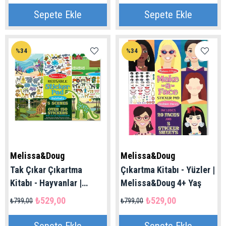
Sepete Ekle
Sepete Ekle
%34
%34
Melissa&Doug
Melissa&Doug
Tak Çıkar Çıkartma
Çıkartma Kitabı - Yüzler |
Kitabı - Hayvanlar |
Melissa&Doug 4+ Yaş
Melissa&Duog 4+ Yaş
₺529,00
₺529,00
₺799,00
₺799,00