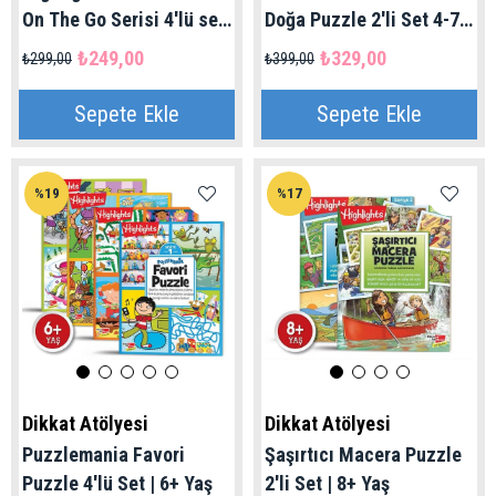
On The Go Serisi 4'lü set
Doğa Puzzle 2'li Set 4-7
| 4+ Yaş
Yaş | Dikkat Atölyesi
₺249,00
₺329,00
₺299,00
₺399,00
Sepete Ekle
Sepete Ekle
%19
%17
Dikkat Atölyesi
Dikkat Atölyesi
Puzzlemania Favori
Şaşırtıcı Macera Puzzle
Puzzle 4'lü Set | 6+ Yaş
2'li Set | 8+ Yaş