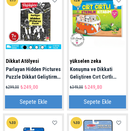
%17
%28
Dikkat Atölyesi
yükselen zeka
Parlayan Hidden Pictures
Konuşma ve Dikkati
Puzzle Dikkat Geliştirme
Geliştiren Cırt Cırtlı
Kitabı | 7-99 Yaş
Etkinlik Kitabım | 16-24
₺249,00
₺249,80
₺299,00
₺349,00
ay
Sepete Ekle
Sepete Ekle
%33
%33