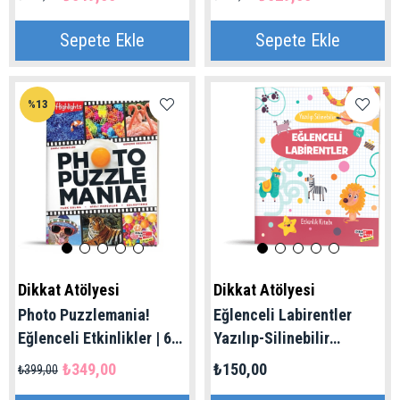
Sepete Ekle
Sepete Ekle
%13
Dikkat Atölyesi
Dikkat Atölyesi
Photo Puzzlemania!
Eğlenceli Labirentler
Eğlenceli Etkinlikler | 6+
Yazılıp-Silinebilir
Yaş
Etkinlik Kitabı 2-4 Yaş
₺349,00
₺150,00
₺399,00