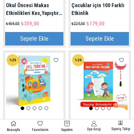
Okul Öncesi Makas
Çocuklar için 100 Farklı
Etkinlikleri Kes,Yapıştır,
Etkinlik
Oyna 4'Lü Set
₺359,00
₺179,00
₺469,00
₺224,00
Sepete Ekle
Sepete Ekle
%20
%20
Dikkat Atölyesi
Dikkat Atölyesi
Sipariş Takip
Üye Girişi
Akıl Yürütme ve
Yaz Sil 100 Etkinlikte
Anasayfa
Favorilerim
Sepetim