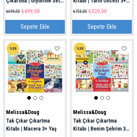
Çıkartma | Giydirme Seti
Kitabı | Tarih Öncesi 3+
4+ Yaş
Yaş
₺499,00
₺529,00
₺699,00
₺759,00
Sepete Ekle
Sepete Ekle
%30
%30
Melissa&Doug
Melissa&Doug
Tak Çıkar Çıkartma
Tak Çıkar Çıkartma
Kitabı | Macera 3+ Yaş
Kitabı | Benim Şehrim 3+
Yaş