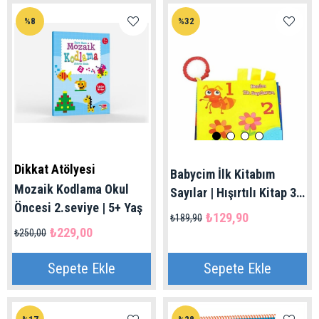
%8
%32
Dikkat Atölyesi
Babycim İlk Kitabım
Mozaik Kodlama Okul
Sayılar | Hışırtılı Kitap 3+
Öncesi 2.seviye | 5+ Yaş
Ay
₺129,90
₺189,90
₺229,00
₺250,00
Sepete Ekle
Sepete Ekle