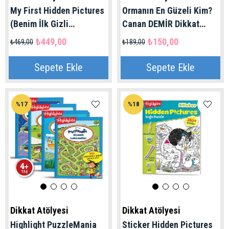
My First Hidden Pictures
Ormanın En Güzeli Kim?
(Benim İlk Gizli
Canan DEMİR Dikkat
Resimlerim)
Atölyesi Yayınları
₺449,00
₺150,00
₺469,00
₺189,00
Sepete Ekle
Sepete Ekle
%17
%18
Dikkat Atölyesi
Dikkat Atölyesi
Highlight PuzzleMania
Sticker Hidden Pictures