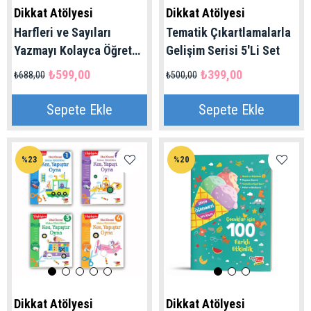
Dikkat Atölyesi
Dikkat Atölyesi
Harfleri ve Sayıları
Tematik Çıkartlamalarla
Yazmayı Kolayca Öğreten
Gelişim Serisi 5'Li Set
Kitap | Sihirli Uçan
₺599,00
₺399,00
₺688,00
₺500,00
Kalemli Oluklu
(Kabartmalı) | 4+ Yaş
Sepete Ekle
Sepete Ekle
%23
%20
Dikkat Atölyesi
Dikkat Atölyesi