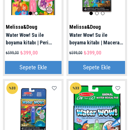
Melissa&Doug
Melissa&Doug
Water Wow! Su ile
Water Wow! Su ile
boyama kitabı | Peri
boyama kitabı | Macera
Hikayesi 3+ Yaş
3+ Yaş
₺399,00
₺399,00
₺599,00
₺599,00
Sepete Ekle
Sepete Ekle
%33
%33