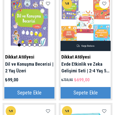
%8
Kargo Bedava
Dikkat Atölyesi
Dikkat Atölyesi
Dil ve Konuşma Becerisi |
Evde Etkinlik ve Zeka
2 Yaş Üzeri
Gelişimi Seti | 2-4 Yaş 5'li
Set
₺99,00
₺699,00
₺759,90
Sepete Ekle
Sepete Ekle
%9
%9