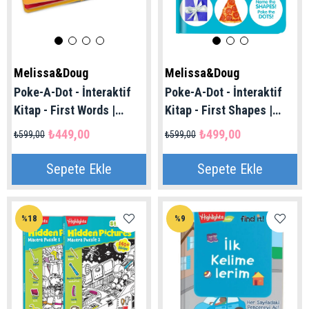
Melissa&Doug
Melissa&Doug
Poke-A-Dot - İnteraktif
Poke-A-Dot - İnteraktif
Kitap - First Words |
Kitap - First Shapes |
Melissa Doug 1+ Yaş
Melissa Doug 1+ Yaş
₺449,00
₺499,00
₺599,00
₺599,00
Sepete Ekle
Sepete Ekle
%18
%9