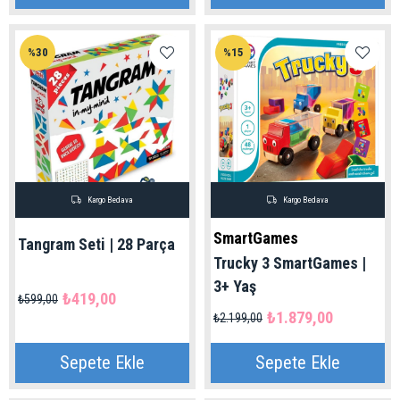
%30
%15
Kargo Bedava
Kargo Bedava
SmartGames
Tangram Seti | 28 Parça
Trucky 3 SmartGames |
3+ Yaş
₺419,00
₺599,00
₺1.879,00
₺2.199,00
Sepete Ekle
Sepete Ekle