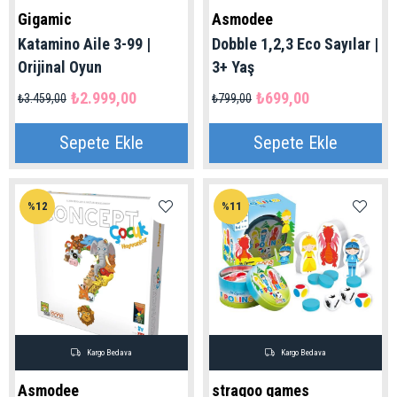
Gigamic
Asmodee
Katamino Aile 3-99 |
Dobble 1,2,3 Eco Sayılar |
Orijinal Oyun
3+ Yaş
₺2.999,00
₺699,00
₺3.459,00
₺799,00
Sepete Ekle
Sepete Ekle
%12
%11
Kargo Bedava
Kargo Bedava
Asmodee
stragoo games