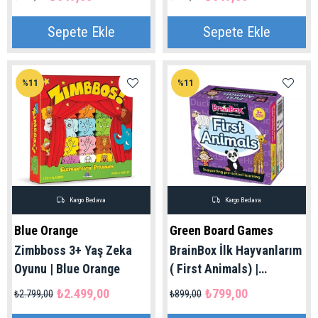
Sepete Ekle
Sepete Ekle
%11
%11
Kargo Bedava
Kargo Bedava
Blue Orange
Green Board Games
Zimbboss 3+ Yaş Zeka
BrainBox İlk Hayvanlarım
Oyunu | Blue Orange
( First Animals) |
İngilizce
₺2.499,00
₺799,00
₺2.799,00
₺899,00