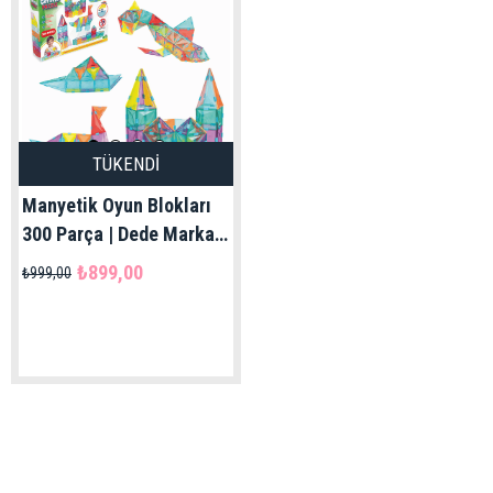
TÜKENDI
Manyetik Oyun Blokları
300 Parça | Dede Marka
3+ Yaş
₺899,00
₺999,00