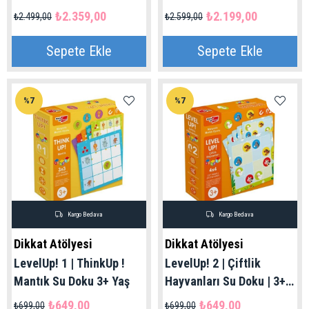
Mıktanıslı Magnet
₺2.359,00
₺2.199,00
₺2.499,00
₺2.599,00
Oyunu) 3+ Yaş
Sepete Ekle
Sepete Ekle
%7
%7
Kargo Bedava
Kargo Bedava
Dikkat Atölyesi
Dikkat Atölyesi
LevelUp! 1 | ThinkUp !
LevelUp! 2 | Çiftlik
Mantık Su Doku 3+ Yaş
Hayvanları Su Doku | 3+
Yaş
₺649,00
₺649,00
₺699,00
₺699,00