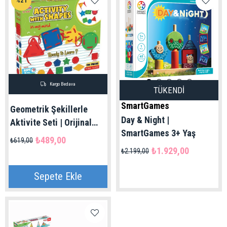
%21
Kargo Bedava
TÜKENDI
SmartGames
Geometrik Şekillerle
Day & Night |
Aktivite Seti | Orijinal
SmartGames 3+ Yaş
Dede Marka 3+ Yaş
₺489,00
₺619,00
₺1.929,00
₺2.199,00
Sepete Ekle