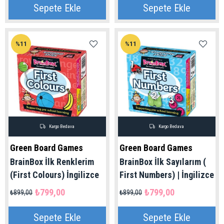
Sepete Ekle
Sepete Ekle
%11
%11
Kargo Bedava
Kargo Bedava
Green Board Games
Green Board Games
BrainBox İlk Renklerim
BrainBox İlk Sayılarım (
(First Colours) İngilizce
First Numbers) | İngilizce
₺799,00
₺799,00
₺899,00
₺899,00
Sepete Ekle
Sepete Ekle