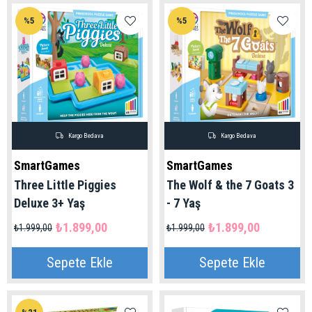
%5
%5
Kargo Bedava
Kargo Bedava
SmartGames
SmartGames
Three Little Piggies
The Wolf & the 7 Goats 3
Deluxe 3+ Yaş
- 7 Yaş
₺1.899,00
₺1.899,00
₺1.999,00
₺1.999,00
Sepete Ekle
Sepete Ekle