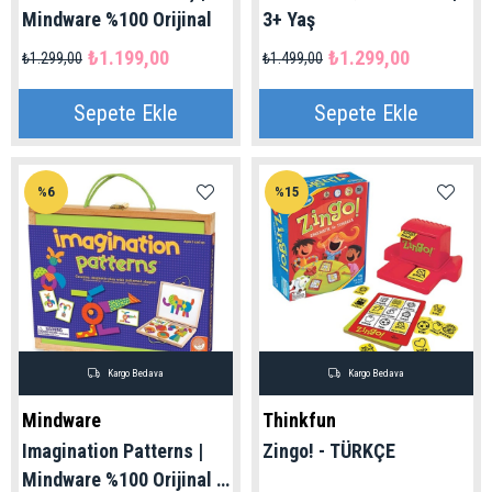
Mindware %100 Orijinal
3+ Yaş
₺1.199,00
₺1.299,00
₺1.299,00
₺1.499,00
Sepete Ekle
Sepete Ekle
%6
%15
Kargo Bedava
Kargo Bedava
Mindware
Thinkfun
Imagination Patterns |
Zingo! - TÜRKÇE
Mindware %100 Orijinal (