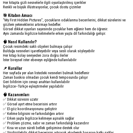
Her kitapta gizli nesnelerle ilgili oyunlaştırılmış içerikler
Renkli ve büyük illüstrasyonlar, çocuk dostu çizimler
🎯 Kitabın Amacı
“My First Hidden Pictures”, çocukların odaklanma becerilerini, dikkat sürelerini ve
gözlem yeteneklerini artırmayı hedefler.
Görsel dikkat oyunları sayesinde çocuklar hem eğlenir hem de öğrenir.
Aynı zamanda İngilizce kelimelerle erken yaşta dil farkındalığı gelişir.
🧠 Nasıl Kullanılır?
Çocuk resimdeki saklı objeleri bulmaya çalışır
Bulduğu nesneleri işaretleyebilir veya sesli olarak söyleyebilir
Her kitap kolay seviyeden zora doğru ilerler
İster bireysel ister ebeveyn eşliğinde kullanılabilir
📌 Kurallar
Her sayfada yer alan listedeki nesneleri bulmak hedeflenir
Zaman baskısı olmadan çocuk kendi temposunda çalışır
Geri bildirim için cevap anahtarı kullanılabilir
İngilizce–Türkçe eşleştirmeler yapılabilir
🧠 Kazanımları
✅ Dikkat süresini uzatır
✅ Görsel ayırt etme becerisini artırır
✅ El-göz koordinasyonunu geliştirir
✅ Kelime bilgisini ve farkındalığını artırır
✅ Erken yaşta İngilizce kelimeye aşinalık sağlar
✅ Problem çözme, sabır ve zaman farkındalığı kazandırır
✅ Kısa ve uzun süreli bellek gelişimine destek olur
✅ Sürdürülebilir dikkat becerisini artırarak akademik başarıya katkı sağlar