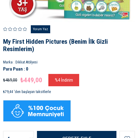
Yorum Yaz
My First Hidden Pictures (Benim İlk Gizli
Resimlerim)
Marka
:
Dikkat Atölyesi
Para Puan
:
0
₺449,00
₺469,00
%
4
İndirim
₺79,44
'den başlayan taksitlerle