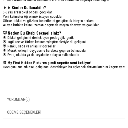
👦👧 Kimler Kullanabilir?
3-6 yaş arası okul öncesi çocuklar
Yeni kelimeler öğrenmek isteyen çocuklar
Görsel dikkat ve gözlem becerilerini geliştirmek isteyen herkes
Aileyle birlikte kaliteli zaman geçirmek isteyen ebeveyn ve çocuklar
💡 Neden Bu Kitabı Seçmelisiniz?
🌟 Dikkat gelişimini destekleyen pedagojik içerik
🌟 İngilizce ve Türkçe kelime eşleştirmeleriyle dil gelişimi
🌟 Renkli, sade ve anlaşılır görseller
🌟 Merak ve keşif duygusunu harekete geçiren bulmacalar
🌟 Evde, okulda ya da seyahatte kolayca kullanılabilir
🛒 My First Hidden Pictures şimdi sepette seni bekliyor!
Çocuğunuzun zihinsel gelişimini destekleyen bu eğlenceli aktivite kitabını kaçırmayın!
YORUMLAR
(0)
ÖDEME SEÇENEKLERI