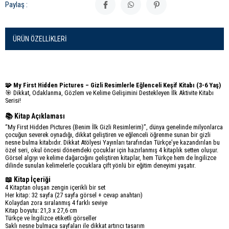
Paylaş :
ÜRÜN ÖZELLIKLERI
🧩 My First Hidden Pictures – Gizli Resimlerle Eğlenceli Keşif Kitabı (3-6 Yaş)
🎯 Dikkat, Odaklanma, Gözlem ve Kelime Gelişimini Destekleyen İlk Aktivite Kitabı
Serisi!
📚 Kitap Açıklaması
“My First Hidden Pictures (Benim İlk Gizli Resimlerim)”, dünya genelinde milyonlarca
çocuğun severek oynadığı, dikkat geliştiren ve eğlenceli öğrenme sunan bir gizli
nesne bulma kitabıdır. Dikkat Atölyesi Yayınları tarafından Türkçe’ye kazandırılan bu
özel seri, okul öncesi dönemdeki çocuklar için hazırlanmış 4 kitaplık setten oluşur.
Görsel algıyı ve kelime dağarcığını geliştiren kitaplar, hem Türkçe hem de İngilizce
dilinde sunulan kelimelerle çocuklara çift yönlü bir eğitim deneyimi yaşatır.
📖 Kitap İçeriği
4 Kitaptan oluşan zengin içerikli bir set
Her kitap: 32 sayfa (27 sayfa görsel + cevap anahtarı)
Kolaydan zora sıralanmış 4 farklı seviye
Kitap boyutu: 21,3 x 27,6 cm
Türkçe ve İngilizce etiketli görseller
Saklı nesne bulmaca sayfaları ile dikkat artırıcı tasarım