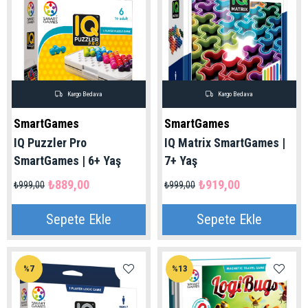
Kargo Bedava
Kargo Bedava
SmartGames
SmartGames
IQ Puzzler Pro
IQ Matrix SmartGames |
SmartGames | 6+ Yaş
7+ Yaş
₺889,00
₺919,00
₺999,00
₺999,00
Sepete Ekle
Sepete Ekle
%7
%13