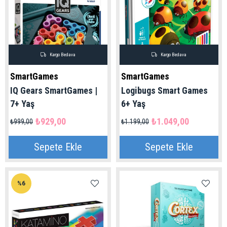
Kargo Bedava
Kargo Bedava
SmartGames
SmartGames
IQ Gears SmartGames |
Logibugs Smart Games
7+ Yaş
6+ Yaş
₺929,00
₺1.049,00
₺999,00
₺1.199,00
Sepete Ekle
Sepete Ekle
%6