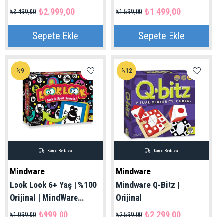
Orijinal Oyun
₺2.999,00
₺1.499,00
₺3.499,00
₺1.599,00
Sepete Ekle
Sepete Ekle
%9
%12
Kargo Bedava
Kargo Bedava
Mindware
Mindware
Look Look 6+ Yaş | %100
Mindware Q-Bitz |
Orijinal | MindWare
Orijinal
Marka
₺999,00
₺2.299,00
₺1.099,00
₺2.599,00