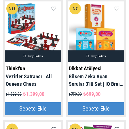
%13
%7
Kargo Bedava
Kargo Bedava
Thinkfun
Dikkat Atölyesi
Vezirler Satrancı | All
Bilsem Zeka Açan
Queens Chess
Sorular 3'lü Set | IQ Brain
Teasers 6-9 Yaş
₺1.399,00
₺699,00
₺1.599,00
₺750,00
Sepete Ekle
Sepete Ekle