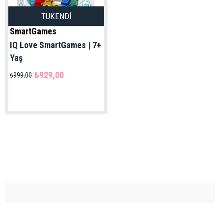
TÜKENDI
SmartGames
IQ Love SmartGames | 7+
Yaş
₺929,00
₺999,00