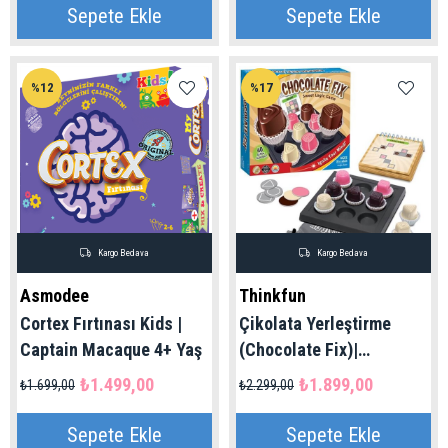
Sepete Ekle
Sepete Ekle
%12
%17
Kargo Bedava
Kargo Bedava
Asmodee
Thinkfun
Cortex Fırtınası Kids |
Çikolata Yerleştirme
Captain Macaque 4+ Yaş
(Chocolate Fix)|
ThinkFun 7+ Yaş
₺1.499,00
₺1.899,00
₺1.699,00
₺2.299,00
Sepete Ekle
Sepete Ekle