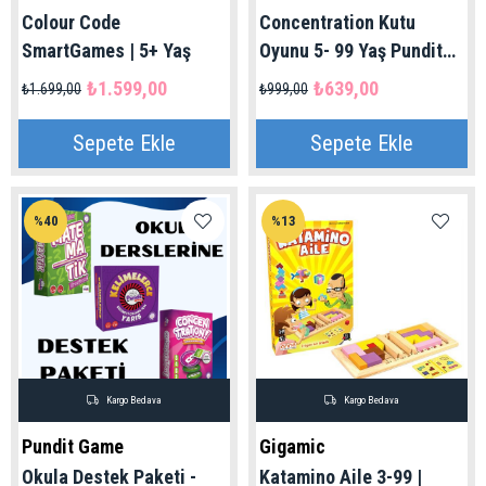
Colour Code
Concentration Kutu
SmartGames | 5+ Yaş
Oyunu 5- 99 Yaş Pundit
Game
₺1.599,00
₺639,00
₺1.699,00
₺999,00
Sepete Ekle
Sepete Ekle
%40
%13
Kargo Bedava
Kargo Bedava
Pundit Game
Gigamic
Okula Destek Paketi -
Katamino Aile 3-99 |