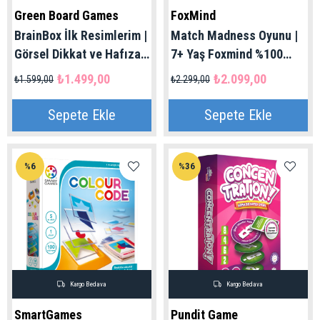
Green Board Games
FoxMind
BrainBox İlk Resimlerim |
Match Madness Oyunu |
Görsel Dikkat ve Hafıza
7+ Yaş Foxmind %100
Oyunu - Türkçe
Orijinal
₺1.499,00
₺2.099,00
₺1.599,00
₺2.299,00
Sepete Ekle
Sepete Ekle
%6
%36
Kargo Bedava
Kargo Bedava
SmartGames
Pundit Game