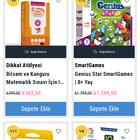
%8
%12
Kargo Bedava
Kargo Bedava
Dikkat Atölyesi
SmartGames
Bilsem ve Kanguru
Genius Star SmartGames
Matematik Sınavı İçin IQ
| 8+ Yaş
Brain Teasers Zihin Açan
₺369,00
₺1.589,00
₺399,00
₺1.799,00
Sorular
Sepete Ekle
Sepete Ekle
%11
%8