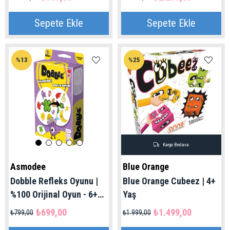
Sepete Ekle
Sepete Ekle
%13
%25
Kargo Bedava
Asmodee
Blue Orange
Dobble Refleks Oyunu |
Blue Orange Cubeez | 4+
%100 Orijinal Oyun - 6+
Yaş
Yaş
₺699,00
₺1.499,00
₺799,00
₺1.999,00