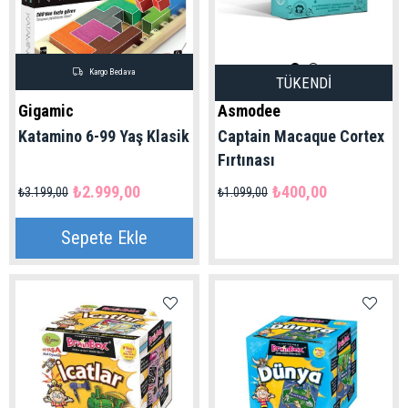
Kargo Bedava
TÜKENDI
Gigamic
Asmodee
Katamino 6-99 Yaş Klasik
Captain Macaque Cortex
Fırtınası
₺2.999,00
₺400,00
₺3.199,00
₺1.099,00
Sepete Ekle