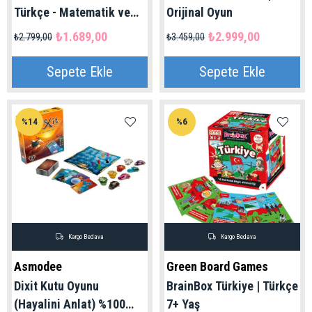
Türkçe - Matematik ve
Orijinal Oyun
Dikkat Gelişimi | Pundit
₺1.689,00
₺2.999,00
₺2.799,00
₺3.459,00
Game
Sepete Ekle
Sepete Ekle
%14
%6
Kargo Bedava
Kargo Bedava
Asmodee
Green Board Games
Dixit Kutu Oyunu
BrainBox Türkiye | Türkçe
(Hayalini Anlat) %100
7+ Yaş