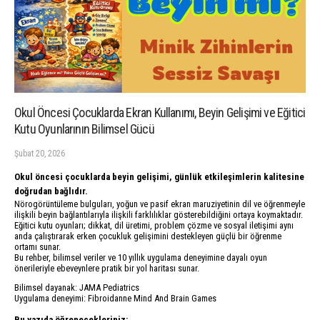
Okul Öncesi Çocuklarda Ekran Kullanımı, Beyin Gelişimi ve Eğitici
Kutu Oyunlarının Bilimsel Gücü
Şubat 20, 2026
Okul öncesi çocuklarda beyin gelişimi, günlük etkileşimlerin kalitesine
doğrudan bağlıdır.
Nörogörüntüleme bulguları, yoğun ve pasif ekran maruziyetinin dil ve öğrenmeyle
ilişkili beyin bağlantılarıyla ilişkili farklılıklar gösterebildiğini ortaya koymaktadır.
Eğitici kutu oyunları; dikkat, dil üretimi, problem çözme ve sosyal iletişimi aynı
anda çalıştırarak erken çocukluk gelişimini destekleyen güçlü bir öğrenme
ortamı sunar.
Bu rehber, bilimsel veriler ve 10 yıllık uygulama deneyimine dayalı oyun
önerileriyle ebeveynlere pratik bir yol haritası sunar.
Bilimsel dayanak: JAMA Pediatrics
Uygulama deneyimi: Fibroidanne Mind And Brain Games
Bu yazıda öğrenecekleriniz: