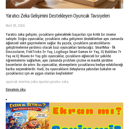
Yaratıcı Zeka Gelişimini Destekleyen Oyuncak Tavsiyeleri
Mart 05, 2026
Yaratıcı zeka gelişimi, çocukların gelecekteki başarıları için kritik bir öneme
sahiptir. Doğru oyuncaklar, çocukların zeka gelişimini desteklerken aynı zamanda
eğlenceli vakit geçirmelerini sağlar. Bu yazıda, çocukların yaratıcılıklarını
geliştirmelerine yardımcı olacak bazı oyuncakları tanıtacağız. SmartMax - İlk
Dinozorlarım, FishTricks 5+ Yaş, Logibugs Smart Games 6+ Yaş, IQ Bubbles 7+
Yaş ve IQ Waves 6+ Yaş gibi oyuncaklar, çocukların eğlenceli bir şekilde
öğrenmelerini sağlarken, aynı zamanda problem çözme ve mantık yürütme
becerilerini de artırır. Bu oyuncaklar, ebeveynlerin çocuklarına hediye edebileceği
harika seçeneklerdir. Hadi, bu oyuncakların detaylarına yakından bakalım ve
çocuklarınız için en uygun olanları keşfedelim!
oyuncak önerileri,zeka oyunları,yaratıcı zeka
Devamını oku