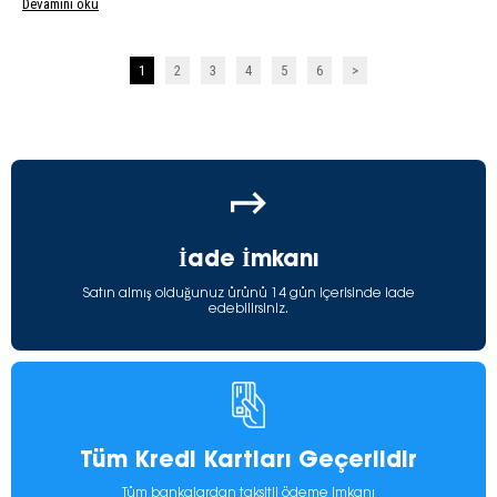
Devamını oku
1
2
3
4
5
6
>
İade İmkanı
Satın almış olduğunuz ürünü 14 gün içerisinde iade
edebilirsiniz.
Tüm Kredi Kartları Geçerlidir
Tüm bankalardan taksitli ödeme imkanı