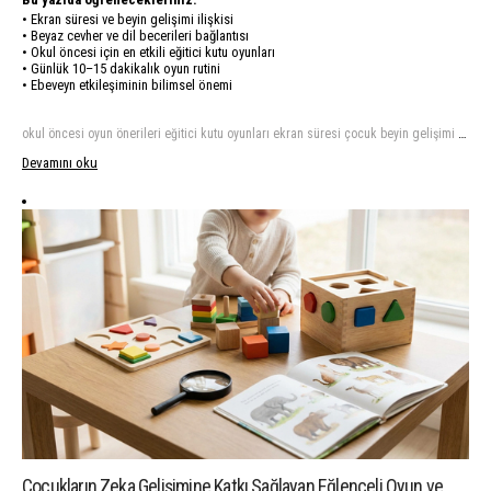
• Ekran süresi ve beyin gelişimi ilişkisi
• Beyaz cevher ve dil becerileri bağlantısı
• Okul öncesi için en etkili eğitici kutu oyunları
• Günlük 10–15 dakikalık oyun rutini
• Ebeveyn etkileşiminin bilimsel önemi
okul öncesi oyun önerileri eğitici kutu oyunları ekran süresi çocuk beyin gelişimi 3-6 yaş gelişim oyunları dikkat geliştirici oyunlar çocuk beyin gelişimi aktiviteleri
Devamını oku
Çocukların Zeka Gelişimine Katkı Sağlayan Eğlenceli Oyun ve