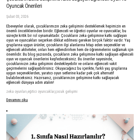
Oyuncak Önerileri
Şubat 03, 2026
Ebeveynler olarak, çocuklarımızın zeka gelişimini desteklemek hepimizin en
önemli önceliklerinden biridir. Eğlenceli ve öğretici oyunlar ve oyuncaklar, bu
süreçte kritik bir rol oynamaktadır. Çocukların zeka gelişimine katkı sağlayan
oyun ve oyuncakları seçerken dikkat edilmesi gereken birçok faktör vardır. Yaş
gruplarına uygun ürünler, çocukların ilgi alanlarına hitap eden seçenekler ve
eğlenceli aktiviteler, onları hem eğlendirirken hem de öğrenmelerini sağlamak için
önemlidir. Bu blog yazısında, çocukların zeka gelişimine katkı sağlayan eğlenceli
oyun ve oyuncak önerilerini keşfedeceksiniz. Bu öneriler sayesinde,
çocuklarınızın zeka gelişimini destekleyebilir ve onların eğlenceli vakit
geçirmelerini sağlayabilirsiniz. Okuyacağınız bu içerikte, farklı yaş gruplarına
uygun seçeneklerden, yaratıcı oyun setlerine kadar pek çok alternatif
bulabileceksiniz. Hazırsanız, çocuklarınızın gelişimine katkı sağlayacak
eğlenceli dünyaya adım atalım!
zeka oyunları,eğitici oyuncaklar,çocuk gelişimi
Devamını oku