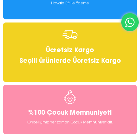
Havale Eft ile ödeme
Ücretsiz Kargo
Seçili ürünlerde Ücretsiz Kargo
%100 Çocuk Memnuniyeti
Önceliğimiz her zaman Çocuk Memnuniyetidir.