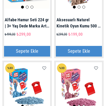
Alfabe Hamur Seti 224 gr
Aksesuarlı Naturel
| 3+ Yaş Dede Marka Art
Kinetik Oyun Kumu 500 gr
Craft
3+ Yaş| Art Craft Dede
₺299,00
₺199,00
₺499,00
₺299,00
Marka
Sepete Ekle
Sepete Ekle
%33
%33