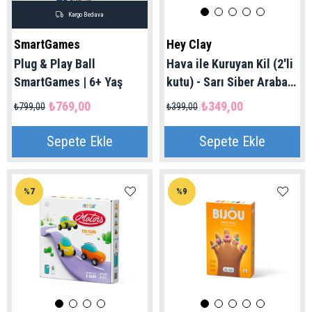
Kargo Bedava
SmartGames
Hey Clay
Plug & Play Ball
Hava ile Kuruyan Kil (2'li
SmartGames | 6+ Yaş
kutu) - Sarı Siber Araba
Hey Clay | 3+ Yaş
₺769,00
₺349,00
₺799,00
₺399,00
Sepete Ekle
Sepete Ekle
%7
%9