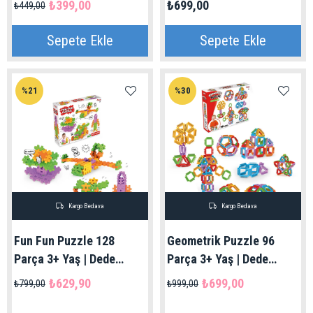
₺399,00
₺699,00
₺449,00
Sepete Ekle
Sepete Ekle
%21
%30
Kargo Bedava
Kargo Bedava
Fun Fun Puzzle 128
Geometrik Puzzle 96
Parça 3+ Yaş | Dede
Parça 3+ Yaş | Dede
Marka
Oyuncak
₺629,90
₺699,00
₺799,00
₺999,00