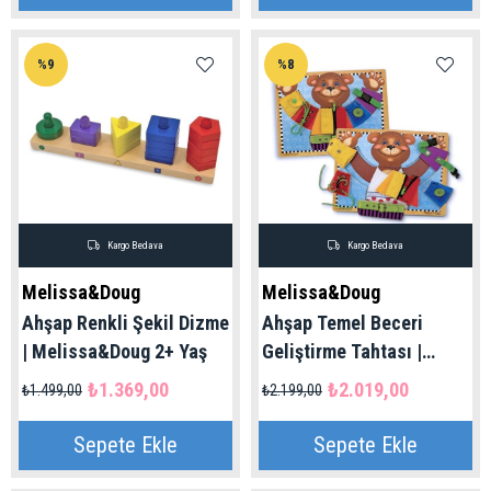
%9
%8
Kargo Bedava
Kargo Bedava
Melissa&Doug
Melissa&Doug
Ahşap Renkli Şekil Dizme
Ahşap Temel Beceri
| Melissa&Doug 2+ Yaş
Geliştirme Tahtası |
Melissa&Doug 3+ Yaş
₺1.369,00
₺2.019,00
₺1.499,00
₺2.199,00
Sepete Ekle
Sepete Ekle