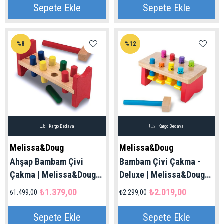
Sepete Ekle
Sepete Ekle
%8
%12
Kargo Bedava
Kargo Bedava
Melissa&Doug
Melissa&Doug
Ahşap Bambam Çivi
Bambam Çivi Çakma -
Çakma | Melissa&Doug
Deluxe | Melissa&Doug
2+ Yaş
2+ Yaş
₺1.379,00
₺2.019,00
₺1.499,00
₺2.299,00
Sepete Ekle
Sepete Ekle