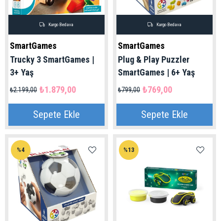
Kargo Bedava
Kargo Bedava
SmartGames
SmartGames
Trucky 3 SmartGames |
Plug & Play Puzzler
3+ Yaş
SmartGames | 6+ Yaş
₺1.879,00
₺769,00
₺2.199,00
₺799,00
Sepete Ekle
Sepete Ekle
%4
%13