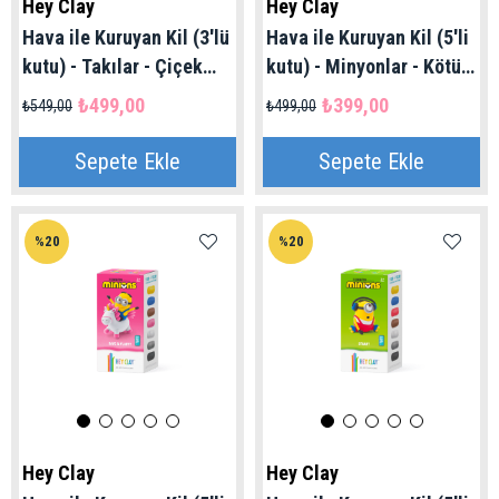
Hey Clay
Hey Clay
Hava ile Kuruyan Kil (3'lü
Hava ile Kuruyan Kil (5'li
kutu) - Takılar - Çiçek
kutu) - Minyonlar - Kötü
Yüzükleri Hey Clay | 3+
Minyon Hey Clay | 3+ Yaş
₺499,00
₺399,00
₺549,00
₺499,00
Yaş
Sepete Ekle
Sepete Ekle
%20
%20
Hey Clay
Hey Clay