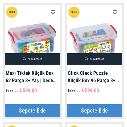
%33
%33
Kargo Bedava
Kargo Bedava
Maxi Tiktak Küçük Box
Click Clack Puzzle
62 Parça 3+ Yaş | Dede
Küçük Box 96 Parça 3+
Marka
Yaş | Dede Marka
₺599,00
₺599,00
₺899,00
₺899,00
Sepete Ekle
Sepete Ekle