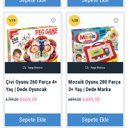
Sepete Ekle
Sepete Ekle
%19
%28
Kargo Bedava
Kargo Bedava
Çivi Oyunu 260 Parça 4+
Mozaik Oyunu 280 Parça
Yaş | Dede Oyuncak
3+ Yaş | Dede Marka
₺649,00
₺649,00
₺799,00
₺899,00
Sepete Ekle
Sepete Ekle