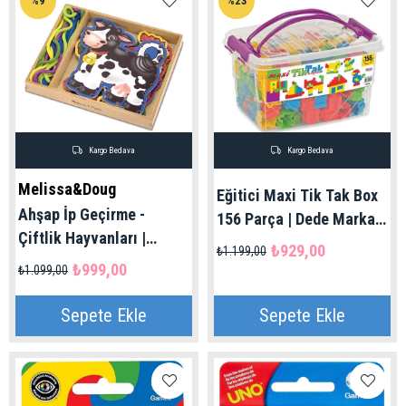
%9
%23
Kargo Bedava
Kargo Bedava
Melissa&Doug
Eğitici Maxi Tik Tak Box
Ahşap İp Geçirme -
156 Parça | Dede Marka
Çiftlik Hayvanları |
3+ Yaş
₺929,00
₺1.199,00
Melissa&Doug 3+ Yaş
₺999,00
₺1.099,00
Sepete Ekle
Sepete Ekle