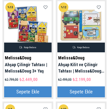
%13
%12
Kargo Bedava
Kargo Bedava
Melissa&Doug
Melissa&Doug
Ahşap Çilingir Tahtası |
Ahşap Kilit ve Çilingir
Melissa&Doug 3+ Yaş
Tahtası | Melissa&Doug
3+ Yaş
₺2.449,00
₺2.199,00
₺2.799,00
₺2.499,00
Sepete Ekle
Sepete Ekle