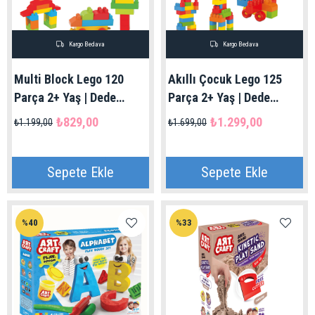
Kargo Bedava
Kargo Bedava
Multi Block Lego 120
Akıllı Çocuk Lego 125
Parça 2+ Yaş | Dede
Parça 2+ Yaş | Dede
Marka
Marka
₺829,00
₺1.299,00
₺1.199,00
₺1.699,00
Sepete Ekle
Sepete Ekle
%40
%33