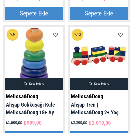
Melissa&Doug 18+ Ay
Sepete Ekle
Sepete Ekle
%9
%12
Kargo Bedava
Kargo Bedava
Melissa&Doug
Melissa&Doug
Ahşap Gökkuşağı Kule |
Ahşap Tren |
Melissa&Doug 18+ Ay
Melissa&Doug 2+ Yaş
₺999,00
₺2.019,00
₺1.099,00
₺2.299,00