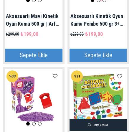
Aksesuarlı Mavi Kinetik
Aksesuarlı Kinetik Oyun
Oyun Kumu 500 gr | Arf
Kumu Pembe 500 gr 3+
Craft Dede
Yaş | Art Craft Dede
₺199,00
₺199,00
₺299,00
₺299,00
Marka
Sepete Ekle
Sepete Ekle
%33
%21
Kargo Bedava