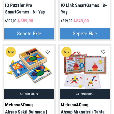
IQ Puzzler Pro
IQ Link SmartGames | 8+
SmartGames | 6+ Yaş
Yaş
₺889,00
₺849,00
₺999,00
₺899,00
Sepete Ekle
Sepete Ekle
%12
%12
Kargo Bedava
Kargo Bedava
Melissa&Doug
Melissa&Doug
Ahşap Şekil Bulmaca |
Ahşap Mıknatıslı Tahta -