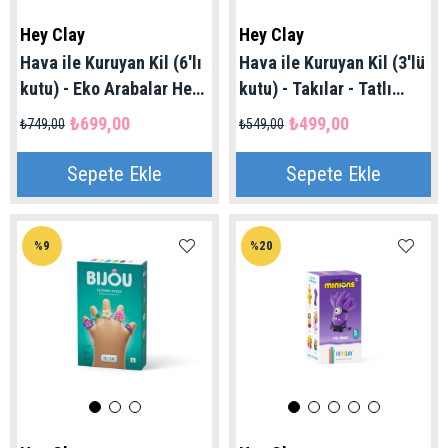
Hey Clay
Hey Clay
Hava ile Kuruyan Kil (6'lı
Hava ile Kuruyan Kil (3'lü
kutu) - Eko Arabalar Hey
kutu) - Takılar - Tatlı
Clay | 3+ Yaş
Yüzükler Hey Clay | 3+
₺699,00
₺499,00
₺749,00
₺549,00
Yaş
Sepete Ekle
Sepete Ekle
%9
%20