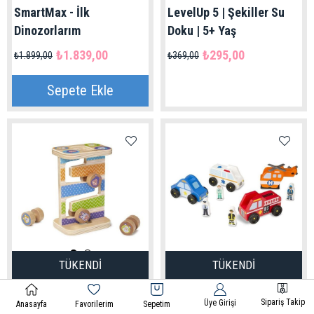
SmartMax - İlk
LevelUp 5 | Şekiller Su
Dinozorlarım
Doku | 5+ Yaş
₺1.839,00
₺295,00
₺1.899,00
₺369,00
Sepete Ekle
TÜKENDI
TÜKENDI
Melissa&Doug
Melissa&Doug
Sipariş Takip
Üye Girişi
Ahşap Safari Zig-Zag
Ahşap Acil Yardım
Anasayfa
Favorilerim
Sepetim