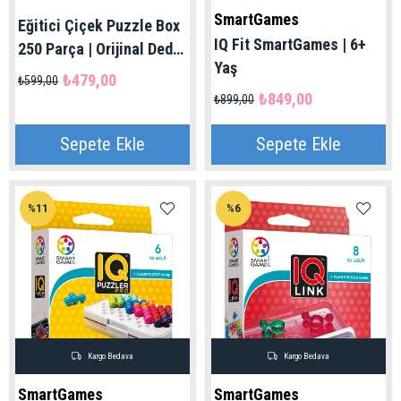
SmartGames
Eğitici Çiçek Puzzle Box
IQ Fit SmartGames | 6+
250 Parça | Orijinal Dede
Yaş
Marka 3+ Yaş
₺479,00
₺599,00
₺849,00
₺899,00
Sepete Ekle
Sepete Ekle
%11
%6
Kargo Bedava
Kargo Bedava
SmartGames
SmartGames