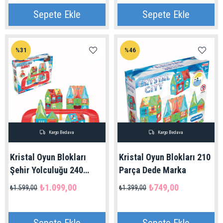
Sepete Ekle
Sepete Ekle
%31
%46
Kargo Bedava
Kargo Bedava
Kristal Oyun Blokları
Kristal Oyun Blokları 210
Şehir Yolculuğu 240
Parça Dede Marka
Parça 3 Yaş üzeri | Dede
₺1.099,00
₺749,00
₺1.599,00
₺1.399,00
Marka