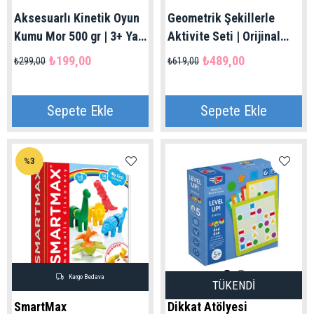
Aksesuarlı Kinetik Oyun
Geometrik Şekillerle
Kumu Mor 500 gr | 3+ Yaş
Aktivite Seti | Orijinal
Art Craft Dede Marka
Dede Marka 3+ Yaş
₺199,00
₺489,00
₺299,00
₺619,00
Sepete Ekle
Sepete Ekle
%3
Kargo Bedava
TÜKENDI
SmartMax
Dikkat Atölyesi