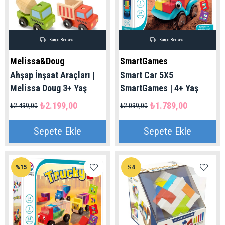
Kargo Bedava
Kargo Bedava
Melissa&Doug
SmartGames
Ahşap İnşaat Araçları |
Smart Car 5X5
Melissa Doug 3+ Yaş
SmartGames | 4+ Yaş
₺2.199,00
₺1.789,00
₺2.499,00
₺2.099,00
Sepete Ekle
Sepete Ekle
%15
%4