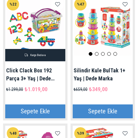
%22
%47
Kargo Bedava
Click Clack Box 192
Silindir Kule BulTak 1+
Parça 3+ Yaş | Dede
Yaş | Dede Marka
Marka
₺1.019,00
₺349,00
₺1.299,00
₺659,00
Sepete Ekle
Sepete Ekle
%40
%39