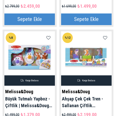
Melissa&Doug 2+ Yaş
Melissa&Doug 1+ Yaş
₺2.459,00
₺1.499,00
₺2.799,00
₺1.699,00
Sepete Ekle
Sepete Ekle
%8
%12
Kargo Bedava
Kargo Bedava
Melissa&Doug
Melissa&Doug
Büyük Tutmalı Yapboz -
Ahşap Çek Çek Tren -
Çiftlik | Melissa&Doug
Sallanan Çiftlik
1+ Yaş
Hayvanları |
₺1.379,00
₺2.199,00
₺1.499,00
₺2.499,00