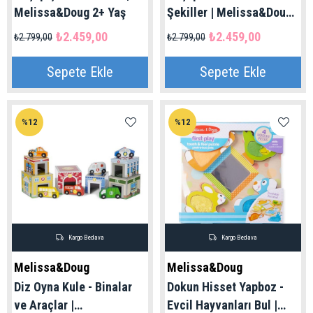
Melissa&Doug 2+ Yaş
Şekiller | Melissa&Doug
3+ Yaş
₺2.459,00
₺2.459,00
₺2.799,00
₺2.799,00
Sepete Ekle
Sepete Ekle
%12
%12
Kargo Bedava
Kargo Bedava
Melissa&Doug
Melissa&Doug
Diz Oyna Kule - Binalar
Dokun Hisset Yapboz -
ve Araçlar |
Evcil Hayvanları Bul |