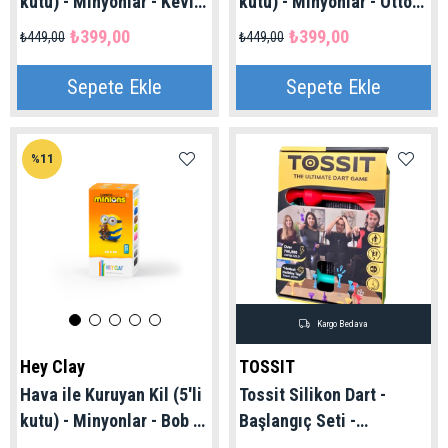
kutu) - Minyonlar - Kevin
kutu) - Minyonlar - Otto
Hey Clay | 3+ Yaş
Hey Clay | 3+ Yaş
₺399,00
₺399,00
₺449,00
₺449,00
Sepete Ekle
Sepete Ekle
%11
Kargo Bedava
Hey Clay
TOSSIT
Hava ile Kuruyan Kil (5'li
Tossit Silikon Dart -
kutu) - Minyonlar - Bob &
Başlangıç Seti -
Tim Hey Clay | 3+ Yaş
Kırmızı/Camgöbeği