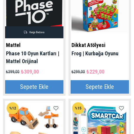
Kargo Bedava
Mattel
Dikkat Atölyesi
Phase 10 Oyun Kartları |
Frog | Kurbağa Oyunu
Mattel Orijinal
₺309,00
₺229,00
₺399,00
₺299,00
Sepete Ekle
Sepete Ekle
%12
%15