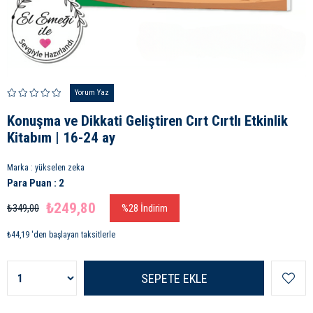
Yorum Yaz
Konuşma ve Dikkati Geliştiren Cırt Cırtlı Etkinlik
Kitabım | 16-24 ay
Marka
:
yükselen zeka
Para Puan
:
2
₺249,80
₺349,00
%
28
İndirim
₺44,19
'den başlayan taksitlerle