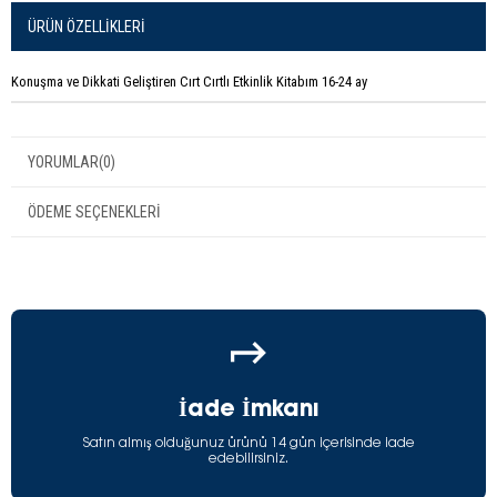
ÜRÜN ÖZELLIKLERI
Konuşma ve Dikkati Geliştiren Cırt Cırtlı Etkinlik Kitabım 16-24 ay
YORUMLAR
(0)
ÖDEME SEÇENEKLERI
İade İmkanı
Satın almış olduğunuz ürünü 14 gün içerisinde iade
edebilirsiniz.