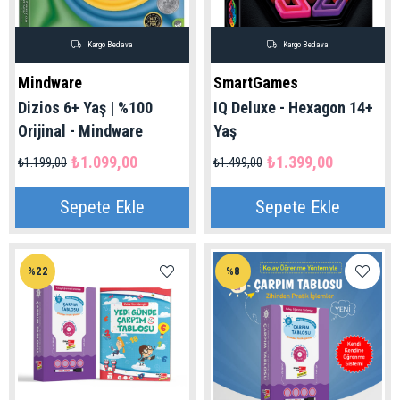
Kargo Bedava
Kargo Bedava
Mindware
SmartGames
Dizios 6+ Yaş | %100
IQ Deluxe - Hexagon 14+
Orijinal - Mindware
Yaş
₺1.099,00
₺1.399,00
₺1.199,00
₺1.499,00
Sepete Ekle
Sepete Ekle
%22
%8