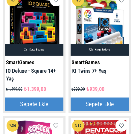
%7
%6
Kargo Bedava
Kargo Bedava
SmartGames
SmartGames
IQ Deluxe - Square 14+
IQ Twins 7+ Yaş
Yaş
₺1.399,00
₺939,00
₺1.499,00
₺999,00
Sepete Ekle
Sepete Ekle
%36
%12