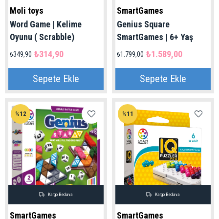
Moli toys
SmartGames
Word Game | Kelime
Genius Square
Oyunu ( Scrabble)
SmartGames | 6+ Yaş
₺314,90
₺1.589,00
₺349,90
₺1.799,00
Sepete Ekle
Sepete Ekle
%12
%11
Kargo Bedava
Kargo Bedava
SmartGames
SmartGames