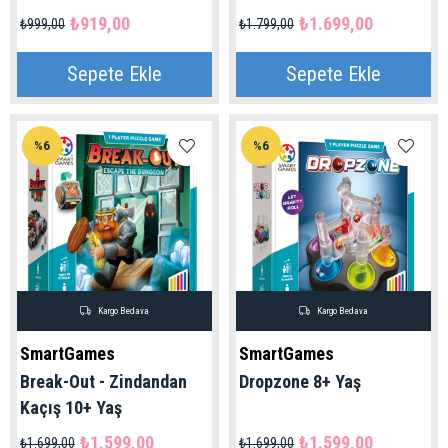
₺919,00
₺1.699,00
₺999,00
₺1.799,00
Sepete Ekle
Sepete Ekle
%6
%6
Kargo Bedava
Kargo Bedava
SmartGames
SmartGames
Break-Out - Zindandan
Dropzone 8+ Yaş
Kaçış 10+ Yaş
₺1.599,00
₺1.599,00
₺1.699,00
₺1.699,00