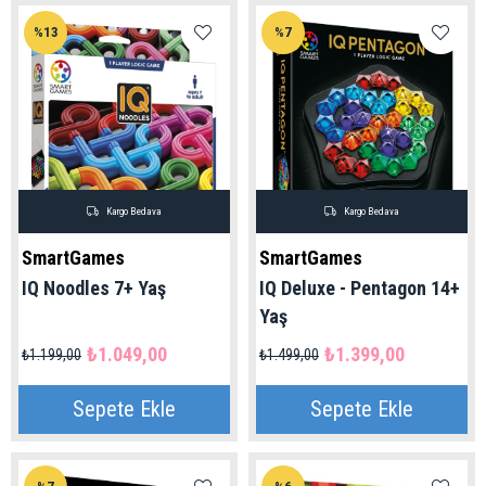
%13
%7
Kargo Bedava
Kargo Bedava
SmartGames
SmartGames
IQ Noodles 7+ Yaş
IQ Deluxe - Pentagon 14+
Yaş
₺1.049,00
₺1.399,00
₺1.199,00
₺1.499,00
Sepete Ekle
Sepete Ekle