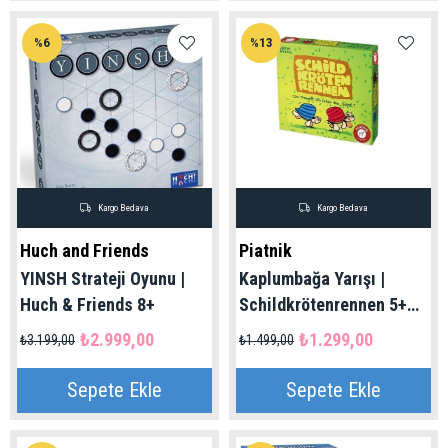
%6
%13
Kargo Bedava
Kargo Bedava
Huch and Friends
Piatnik
YINSH Strateji Oyunu |
Kaplumbağa Yarışı |
Huch & Friends 8+
Schildkrötenrennen 5+
Yaş
₺2.999,00
₺1.299,00
₺3.199,00
₺1.499,00
Sepete Ekle
Sepete Ekle