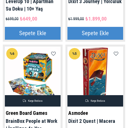
LevelUp 10 | Apartman
Dixit 3 Journey | Yolculuk
Su Doku | 10+ Yaş
₺649,00
₺1.899,00
₺699,00
₺1.999,00
Sepete Ekle
Sepete Ekle
%6
%5
Kargo Bedava
Kargo Bedava
Green Board Games
Asmodee
BrainBox People at Work
Dixit 2 Quest | Macera