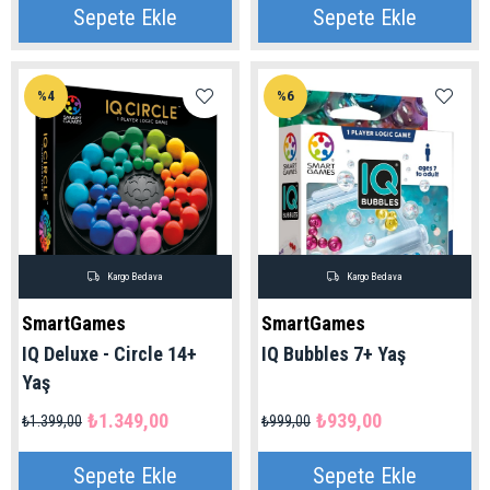
Sepete Ekle
Sepete Ekle
%4
%6
Kargo Bedava
Kargo Bedava
SmartGames
SmartGames
IQ Deluxe - Circle 14+
IQ Bubbles 7+ Yaş
Yaş
₺1.349,00
₺939,00
₺1.399,00
₺999,00
Sepete Ekle
Sepete Ekle