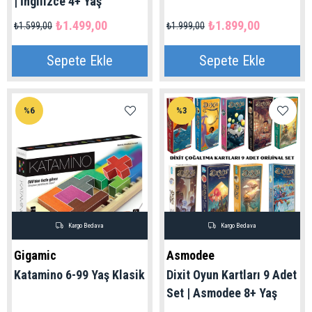
| İngilizce 4+ Yaş
₺1.499,00
₺1.899,00
₺1.599,00
₺1.999,00
Sepete Ekle
Sepete Ekle
%6
%3
Kargo Bedava
Kargo Bedava
Gigamic
Asmodee
Katamino 6-99 Yaş Klasik
Dixit Oyun Kartları 9 Adet
Set | Asmodee 8+ Yaş