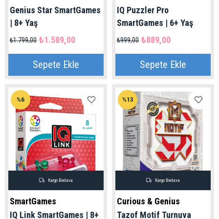
Genius Star SmartGames
IQ Puzzler Pro
| 8+ Yaş
SmartGames | 6+ Yaş
₺1.589,00
₺889,00
₺1.799,00
₺999,00
Sepete Ekle
Sepete Ekle
%6
%13
Kargo Bedava
Kargo Bedava
SmartGames
Curious & Genius
IQ Link SmartGames | 8+
Tazof Motif Turnuva