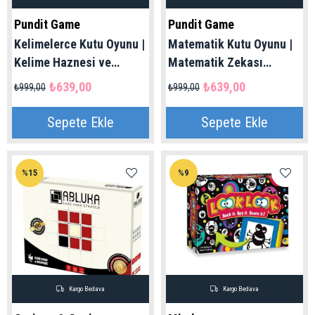
Pundit Game
Pundit Game
Kelimelerce Kutu Oyunu |
Matematik Kutu Oyunu |
Kelime Haznesi ve
Matematik Zekası
Okuma Hızı Artıran Oyun
Geliştiren 4 İşlem Oyunu
₺639,00
₺639,00
₺999,00
₺999,00
7-99 Yaş | Pundit Game
5 - 99 Yaş | Pundit Game
Sepete Ekle
Sepete Ekle
%15
%9
Kargo Bedava
Kargo Bedava