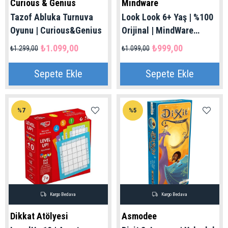
Curious & Genius
Mindware
Tazof Abluka Turnuva
Look Look 6+ Yaş | %100
Oyunu | Curious&Genius
Orijinal | MindWare
Marka
₺1.099,00
₺999,00
₺1.299,00
₺1.099,00
Sepete Ekle
Sepete Ekle
%7
%5
Kargo Bedava
Kargo Bedava
Dikkat Atölyesi
Asmodee