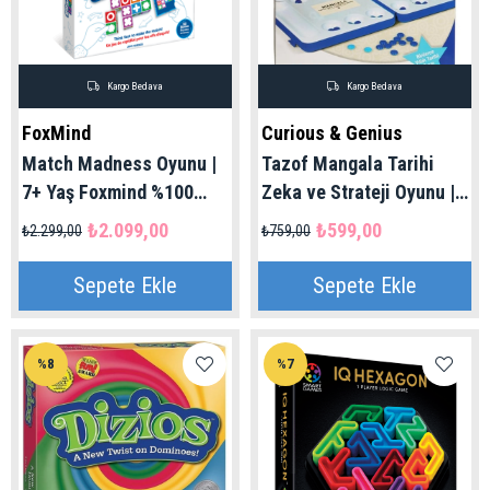
Kargo Bedava
Kargo Bedava
FoxMind
Curious & Genius
Match Madness Oyunu |
Tazof Mangala Tarihi
7+ Yaş Foxmind %100
Zeka ve Strateji Oyunu |
Orijinal
Turnuva Orijinal Oyunu
₺2.099,00
₺599,00
₺2.299,00
₺759,00
Sepete Ekle
Sepete Ekle
%8
%7