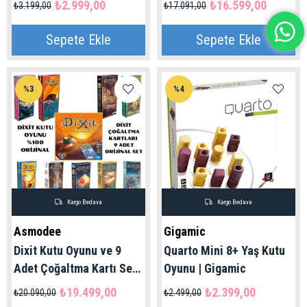
₺2.999,00
₺16.599,00
₺3.199,00
₺17.091,00
Sepete Ekle
Sepete Ekle
%3
%4
Kargo Bedava
Kargo Bedava
Asmodee
Gigamic
Dixit Kutu Oyunu ve 9
Quarto Mini 8+ Yaş Kutu
Adet Çoğaltma Kartı Seti
Oyunu | Gigamic
| Asmodee Orijinal 8+ Yaş
₺19.499,00
₺2.399,00
₺20.090,00
₺2.499,00