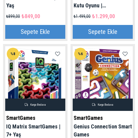
Yaş
Kutu Oyunu |
Cerious&Genius
₺849,00
₺1.299,00
₺899,00
₺1.499,00
Sepete Ekle
Sepete Ekle
%8
%6
Kargo Bedava
Kargo Bedava
SmartGames
SmartGames
IQ Matrix SmartGames |
Genius Connection Smart
7+ Yaş
Games