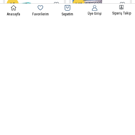
%5
%13
Sipariş Takip
Üye Girişi
Anasayfa
Favorilerim
Sepetim
Kargo Bedava
Kargo Bedava
Thinkfun
Thinkfun
Code On The Brink | Stem
Kelime Avı | PathWords
Kodlama
Kutu Oyunu
₺1.899,00
₺1.999,00
₺1.999,00
₺2.299,00
Sepete Ekle
Sepete Ekle
%5
%5