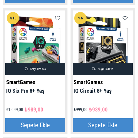
%10
%6
Kargo Bedava
Kargo Bedava
SmartGames
SmartGames
IQ Six Pro 8+ Yaş
IQ Circuit 8+ Yaş
₺989,00
₺939,00
₺1.099,00
₺999,00
Sepete Ekle
Sepete Ekle