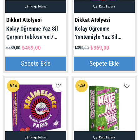
Kargo Bedava
Kargo Bedava
Dikkat Atölyesi
Dikkat Atölyesi
Kolay Öğrenme Yaz Sil
Kolay Öğrenme
Çarpım Tablosu ve 7
Yöntemiyle Yaz Sil
Günde Çarpım Tablosu
Çarpım Tablosu
₺459,00
₺369,00
₺589,00
₺399,00
2'li Set | 7+ Yaş
Sepete Ekle
Sepete Ekle
%36
%36
Kargo Bedava
Kargo Bedava