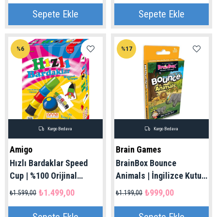
Sepete Ekle
Sepete Ekle
%6
%17
Kargo Bedava
Kargo Bedava
Amigo
Brain Games
Hızlı Bardaklar Speed
BrainBox Bounce
Cup | %100 Orijinal
Animals | İngilizce Kutu
Amigo
Oyunu 7+ Yaş
₺1.499,00
₺999,00
₺1.599,00
₺1.199,00