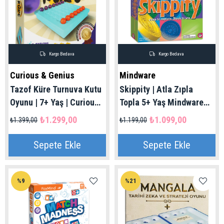
Kargo Bedava
Kargo Bedava
Curious & Genius
Mindware
Tazof Küre Turnuva Kutu
Skippity | Atla Zıpla
Oyunu | 7+ Yaş | Curious
Topla 5+ Yaş Mindware
& Genius
%100 Orijinal
₺1.299,00
₺1.099,00
₺1.399,00
₺1.199,00
Sepete Ekle
Sepete Ekle
%9
%21