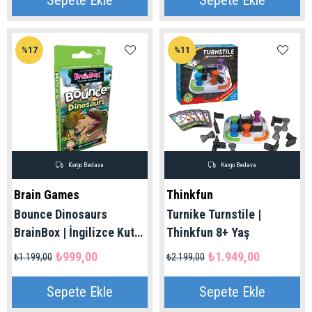
Sepete Ekle
Sepete Ekle
%17
%11
Kargo Bedava
Kargo Bedava
Brain Games
Thinkfun
Bounce Dinosaurs
Turnike Turnstile |
BrainBox | İngilizce Kutu
Thinkfun 8+ Yaş
Oyunu 5+
₺999,00
₺1.949,00
₺1.199,00
₺2.199,00
Sepete Ekle
Sepete Ekle