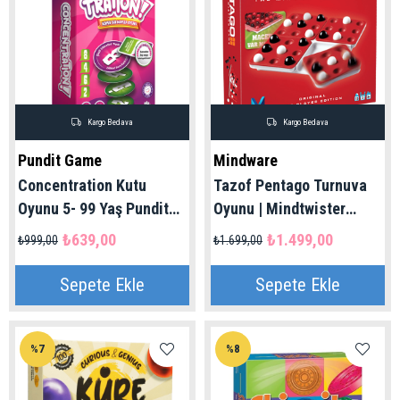
Kargo Bedava
Kargo Bedava
Pundit Game
Mindware
Concentration Kutu
Tazof Pentago Turnuva
Oyunu 5- 99 Yaş Pundit
Oyunu | Mindtwister
Game
%100 Orijinal
₺639,00
₺1.499,00
₺999,00
₺1.699,00
Sepete Ekle
Sepete Ekle
%7
%8