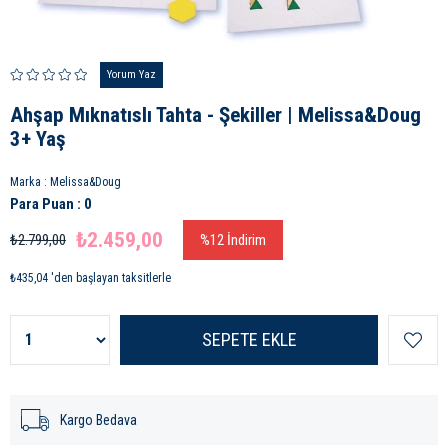
Yorum Yaz
Ahşap Mıknatıslı Tahta - Şekiller | Melissa&Doug
3+ Yaş
Marka
:
Melissa&Doug
Para Puan
:
0
₺2.459,00
₺2.799,00
%
12
İndirim
₺435,04
'den başlayan taksitlerle
Kargo Bedava