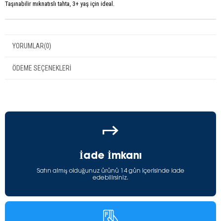
Taşınabilir mıknatıslı tahta, 3+ yaş için ideal.
YORUMLAR
(0)
ÖDEME SEÇENEKLERI
İade İmkanı
Satın almış olduğunuz ürünü 14 gün içerisinde iade
edebilirsiniz.