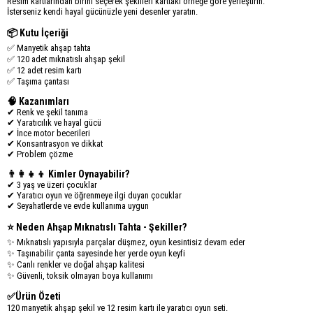
Resim kartlarından birini seçerek şekilleri karttaki örneğe göre yerleştirin.
İsterseniz kendi hayal gücünüzle yeni desenler yaratın.
📦 Kutu İçeriği
✅ Manyetik ahşap tahta
✅ 120 adet mıknatıslı ahşap şekil
✅ 12 adet resim kartı
✅ Taşıma çantası
🧠 Kazanımları
✔ Renk ve şekil tanıma
✔ Yaratıcılık ve hayal gücü
✔ İnce motor becerileri
✔ Konsantrasyon ve dikkat
✔ Problem çözme
👨‍👩‍👧‍👦 Kimler Oynayabilir?
✔ 3 yaş ve üzeri çocuklar
✔ Yaratıcı oyun ve öğrenmeye ilgi duyan çocuklar
✔ Seyahatlerde ve evde kullanıma uygun
⭐ Neden Ahşap Mıknatıslı Tahta - Şekiller?
✨ Mıknatıslı yapısıyla parçalar düşmez, oyun kesintisiz devam eder
✨ Taşınabilir çanta sayesinde her yerde oyun keyfi
✨ Canlı renkler ve doğal ahşap kalitesi
✨ Güvenli, toksik olmayan boya kullanımı
✅Ürün Özeti
120 manyetik ahşap şekil ve 12 resim kartı ile yaratıcı oyun seti.