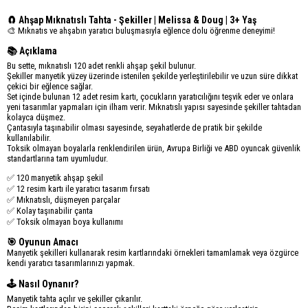
🧲 Ahşap Mıknatıslı Tahta - Şekiller | Melissa & Doug | 3+ Yaş
🎨 Mıknatıs ve ahşabın yaratıcı buluşmasıyla eğlence dolu öğrenme deneyimi!
📚 Açıklama
Bu sette, mıknatıslı 120 adet renkli ahşap şekil bulunur.
Şekiller manyetik yüzey üzerinde istenilen şekilde yerleştirilebilir ve uzun süre dikkat
çekici bir eğlence sağlar.
Set içinde bulunan 12 adet resim kartı, çocukların yaratıcılığını teşvik eder ve onlara
yeni tasarımlar yapmaları için ilham verir. Mıknatıslı yapısı sayesinde şekiller tahtadan
kolayca düşmez.
Çantasıyla taşınabilir olması sayesinde, seyahatlerde de pratik bir şekilde
kullanılabilir.
Toksik olmayan boyalarla renklendirilen ürün, Avrupa Birliği ve ABD oyuncak güvenlik
standartlarına tam uyumludur.
✅ 120 manyetik ahşap şekil
✅ 12 resim kartı ile yaratıcı tasarım fırsatı
✅ Mıknatıslı, düşmeyen parçalar
✅ Kolay taşınabilir çanta
✅ Toksik olmayan boya kullanımı
🎯 Oyunun Amacı
Manyetik şekilleri kullanarak resim kartlarındaki örnekleri tamamlamak veya özgürce
kendi yaratıcı tasarımlarınızı yapmak.
🕹️ Nasıl Oynanır?
Manyetik tahta açılır ve şekiller çıkarılır.