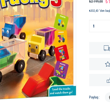
₺
₺2.199,00
₺332,43
'den başl
Paylaş :