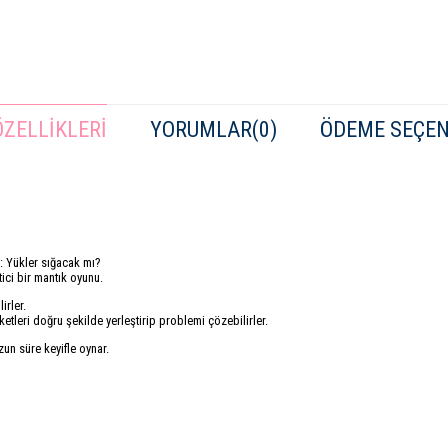
ZELLIKLERI
YORUMLAR
(0)
ÖDEME SEÇEN
r: Yükler sığacak mı?
ici bir mantık oyunu.
irler.
etleri doğru şekilde yerleştirip problemi çözebilirler.
n süre keyifle oynar.