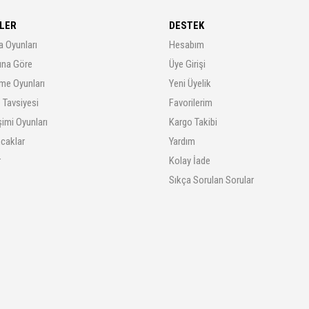
LER
DESTEK
a Oyunları
Hesabım
rına Göre
Üye Girişi
me Oyunları
Yeni Üyelik
 Tavsiyesi
Favorilerim
şimi Oyunları
Kargo Takibi
ncaklar
Yardım
r
Kolay İade
Sıkça Sorulan Sorular