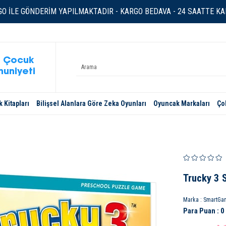
O İLE GÖNDERİM YAPILMAKTADIR - KARGO BEDAVA - 24 SAATTE KAR
 Çocuk
uniyeti
 Kitapları
Bilişsel Alanlara Göre Zeka Oyunları
Oyuncak Markaları
Ço
Trucky 3 
Marka
:
SmartGa
Para Puan
:
0