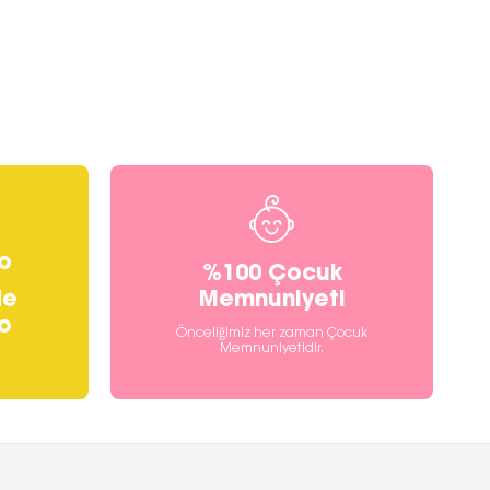
o
%100 Çocuk
Memnuniyeti
de
o
Önceliğimiz her zaman Çocuk
Memnuniyetidir.