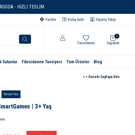
GODA - HIZLI TESLİM
Yardım
Kolay İade
Sipariş Takip
0
Favorilerim
Sepetim
k Satanlar
Fibroidanne Tavsiyesi
Tüm Ürünler
Blog
< < Önceki Sayfaya Dön
Yorum Yaz
SmartGames | 3+ Yaş
mes