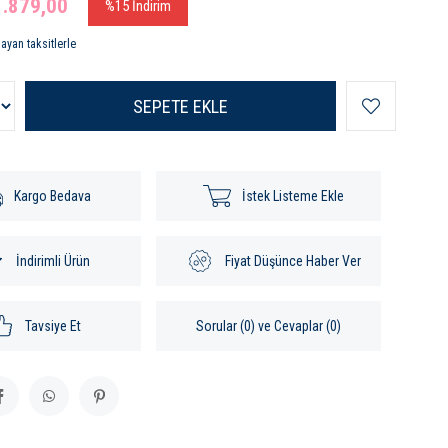
1.879,00
%
15
İndirim
ayan taksitlerle
Kargo Bedava
İstek Listeme Ekle
İndirimli Ürün
Fiyat Düşünce Haber Ver
Tavsiye Et
Sorular (0) ve Cevaplar (0)