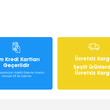
Ücretsiz Karg
m Kredi Kartları
Geçerlidir
Seçili ürünler
Ücretsiz Karg
kalardan taksitli ödeme imkanı
Havale Eft ile ödeme