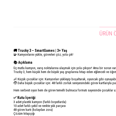
ÜRÜN Ö
🚚 Trucky 3 – SmartGames | 3+ Yaş
🧩 Kamyonlarını yükle, görevleri çöz, yola çık!
📚 Açıklama
Üç mutlu kamyon, varış noktalarına ulaşmak için yola çıkıyor! Ama bir sorun va
Trucky 3, hem küçük hem de büyük yaş gruplarına hitap eden eğlenceli ve öğret
👶 Küçük çocuklar için: Kamyonları yükleyip boşaltarak, oyuncak gibi oynayabil
🧒 Daha büyük çocuklar için: 48 farklı zorluk seviyesindeki görev kartlarıyla pak
Hem serbest oyun hem de görev temelli bulmaca formatı sayesinde çocuklar uzu
✅ Kutu İçeriği
3 adet plastik kamyon (farklı boyutlarda)
10 adet farklı şekil ve renkte yük parçası
48 görev kartı (kolaydan zora)
Çözüm kitapçığı