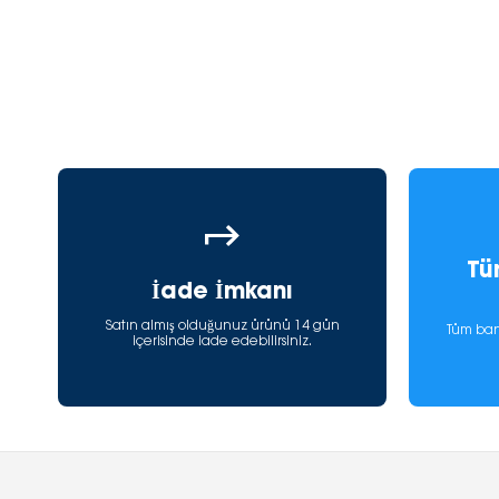
Tü
İade İmkanı
Satın almış olduğunuz ürünü 14 gün
Tüm ban
içerisinde iade edebilirsiniz.