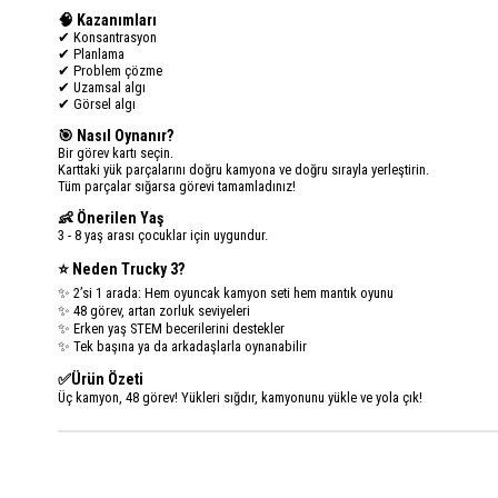
🧠 Kazanımları
✔ Konsantrasyon
✔ Planlama
✔ Problem çözme
✔ Uzamsal algı
✔ Görsel algı
🎯 Nasıl Oynanır?
Bir görev kartı seçin.
Karttaki yük parçalarını doğru kamyona ve doğru sırayla yerleştirin.
Tüm parçalar sığarsa görevi tamamladınız!
👶 Önerilen Yaş
3 - 8 yaş arası çocuklar için uygundur.
⭐ Neden Trucky 3?
✨ 2’si 1 arada: Hem oyuncak kamyon seti hem mantık oyunu
✨ 48 görev, artan zorluk seviyeleri
✨ Erken yaş STEM becerilerini destekler
✨ Tek başına ya da arkadaşlarla oynanabilir
✅Ürün Özeti
Üç kamyon, 48 görev! Yükleri sığdır, kamyonunu yükle ve yola çık!