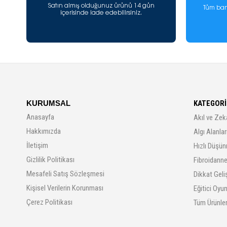
Satın almış olduğunuz ürünü 14 gün
Tüm ban
içerisinde iade edebilirsiniz.
KURUMSAL
KATEGORİ
Anasayfa
Akıl ve Zek
Hakkımızda
Algı Alanla
İletişim
Hızlı Düşün
Gizlilik Politikası
Fibroidanne
Mesafeli Satış Sözleşmesi
Dikkat Geli
Kişisel Verilerin Korunması
Eğitici Oyu
Çerez Politikası
Tüm Ürünle