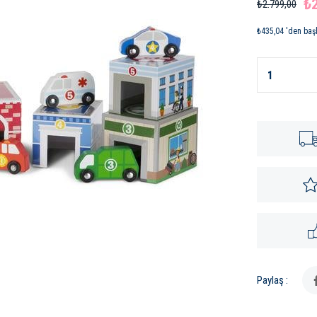
₺
₺2.799,00
₺435,04
'den başl
Paylaş :