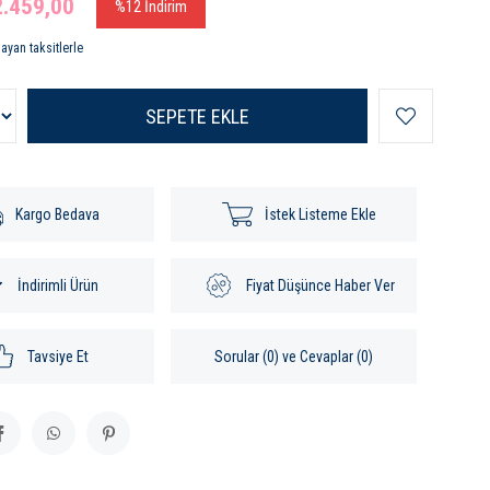
2.459,00
%
12
İndirim
ayan taksitlerle
Kargo Bedava
İstek Listeme Ekle
İndirimli Ürün
Fiyat Düşünce Haber Ver
Tavsiye Et
Sorular (0) ve Cevaplar (0)