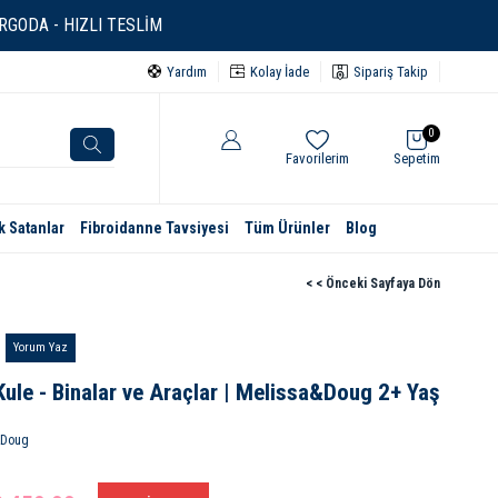
GODA - HIZLI TESLİM
Yardım
Kolay İade
Sipariş Takip
0
Favorilerim
Sepetim
k Satanlar
Fibroidanne Tavsiyesi
Tüm Ürünler
Blog
< < Önceki Sayfaya Dön
Yorum Yaz
Kule - Binalar ve Araçlar | Melissa&Doug 2+ Yaş
&Doug