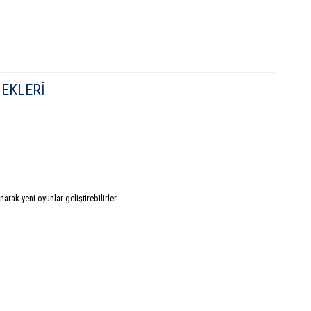
EKLERI
arak yeni oyunlar geliştirebilirler.