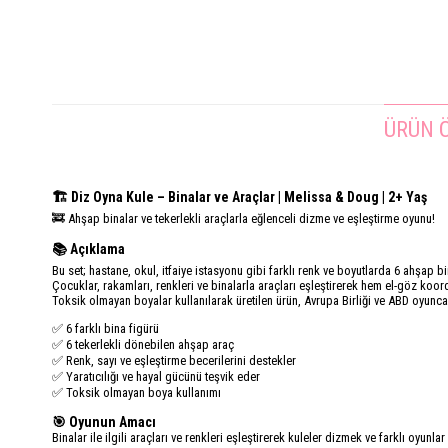
ÜRÜN Ö
🏗️ Diz Oyna Kule – Binalar ve Araçlar | Melissa & Doug | 2+ Yaş
🚒 Ahşap binalar ve tekerlekli araçlarla eğlenceli dizme ve eşleştirme oyunu!
📚 Açıklama
Bu set; hastane, okul, itfaiye istasyonu gibi farklı renk ve boyutlarda 6 ahşap b
Çocuklar, rakamları, renkleri ve binalarla araçları eşleştirerek hem el-göz koordi
Toksik olmayan boyalar kullanılarak üretilen ürün, Avrupa Birliği ve ABD oyuncak
✅ 6 farklı bina figürü
✅ 6 tekerlekli dönebilen ahşap araç
✅ Renk, sayı ve eşleştirme becerilerini destekler
✅ Yaratıcılığı ve hayal gücünü teşvik eder
✅ Toksik olmayan boya kullanımı
🎯 Oyunun Amacı
Binalar ile ilgili araçları ve renkleri eşleştirerek kuleler dizmek ve farklı oyunla