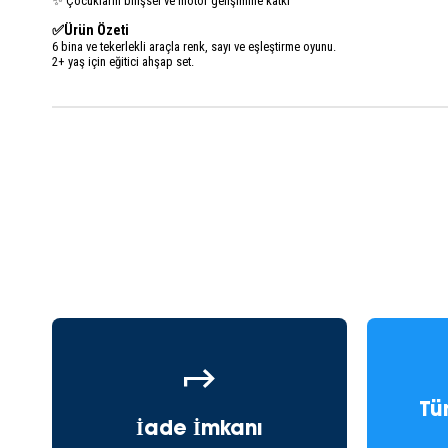
✨ Çocukların bilişsel ve motor gelişimine katkı
✅Ürün Özeti
6 bina ve tekerlekli araçla renk, sayı ve eşleştirme oyunu.
2+ yaş için eğitici ahşap set.
Tü
İade İmkanı