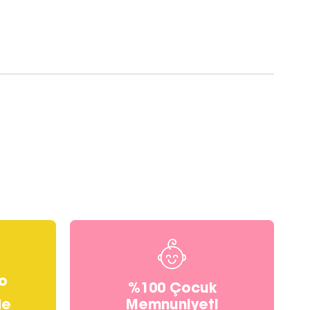
o
%100 Çocuk
Memnuniyeti
de