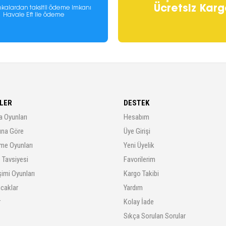
Ücretsiz Karg
kalardan taksitli ödeme imkanı
Havale Eft ile ödeme
LER
DESTEK
a Oyunları
Hesabım
rına Göre
Üye Girişi
me Oyunları
Yeni Üyelik
 Tavsiyesi
Favorilerim
şimi Oyunları
Kargo Takibi
ncaklar
Yardım
r
Kolay İade
Sıkça Sorulan Sorular