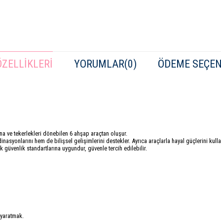
ZELLIKLERI
YORUMLAR
(0)
ÖDEME SEÇEN
ina ve tekerlekleri dönebilen 6 ahşap araçtan oluşur.
nasyonlarını hem de bilişsel gelişimlerini destekler. Ayrıca araçlarla hayal güçlerini kullan
 güvenlik standartlarına uygundur, güvenle tercih edilebilir.
r yaratmak.