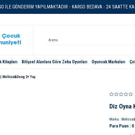
O İLE GÖNDERİM YAPILMAKTADIR - KARGO BEDAVA - 24 SAATTE KAR
 Çocuk
uniyeti
 Kitapları
Bilişsel Alanlara Göre Zeka Oyunları
Oyuncak Markaları
Ço
r | Melissa&Doug 2+ Yaş
Diz Oyna 
Marka
:
Melissa
Para Puan
:
0