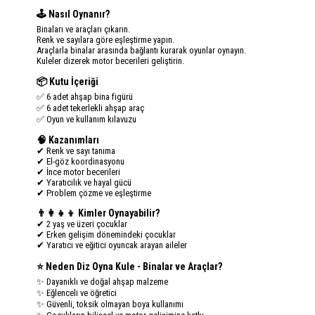
🕹️ Nasıl Oynanır?
Binaları ve araçları çıkarın.
Renk ve sayılara göre eşleştirme yapın.
Araçlarla binalar arasında bağlantı kurarak oyunlar oynayın.
Kuleler dizerek motor becerileri geliştirin.
📦 Kutu İçeriği
✅ 6 adet ahşap bina figürü
✅ 6 adet tekerlekli ahşap araç
✅ Oyun ve kullanım kılavuzu
🧠 Kazanımları
✔ Renk ve sayı tanıma
✔ El-göz koordinasyonu
✔ İnce motor becerileri
✔ Yaratıcılık ve hayal gücü
✔ Problem çözme ve eşleştirme
👨‍👩‍👧‍👦 Kimler Oynayabilir?
✔ 2 yaş ve üzeri çocuklar
✔ Erken gelişim dönemindeki çocuklar
✔ Yaratıcı ve eğitici oyuncak arayan aileler
⭐ Neden Diz Oyna Kule - Binalar ve Araçlar?
✨ Dayanıklı ve doğal ahşap malzeme
✨ Eğlenceli ve öğretici
✨ Güvenli, toksik olmayan boya kullanımı