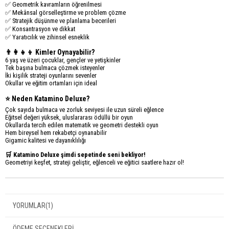
✅ Geometrik kavramların öğrenilmesi
✅ Mekânsal görselleştirme ve problem çözme
✅ Stratejik düşünme ve planlama becerileri
✅ Konsantrasyon ve dikkat
✅ Yaratıcılık ve zihinsel esneklik
👨‍👩‍👧‍👦 Kimler Oynayabilir?
6 yaş ve üzeri çocuklar, gençler ve yetişkinler
Tek başına bulmaca çözmek isteyenler
İki kişilik strateji oyunlarını sevenler
Okullar ve eğitim ortamları için ideal
⭐ Neden Katamino Deluxe?
Çok sayıda bulmaca ve zorluk seviyesi ile uzun süreli eğlence
Eğitsel değeri yüksek, uluslararası ödüllü bir oyun
Okullarda tercih edilen matematik ve geometri destekli oyun
Hem bireysel hem rekabetçi oynanabilir
Gigamic kalitesi ve dayanıklılığı
🛒 Katamino Deluxe şimdi sepetinde seni bekliyor!
Geometriyi keşfet, strateji geliştir, eğlenceli ve eğitici saatlere hazır ol!
YORUMLAR
(1)
ÖDEME SEÇENEKLERI