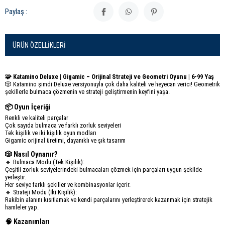
Paylaş :
ÜRÜN ÖZELLIKLERI
🧩 Katamino Deluxe | Gigamic – Orijinal Strateji ve Geometri Oyunu | 6-99 Yaş
🎲 Katamino şimdi Deluxe versiyonuyla çok daha kaliteli ve heyecan verici! Geometrik
şekillerle bulmaca çözmenin ve strateji geliştirmenin keyfini yaşa.
📦 Oyun İçeriği
Renkli ve kaliteli parçalar
Çok sayıda bulmaca ve farklı zorluk seviyeleri
Tek kişilik ve iki kişilik oyun modları
Gigamic orijinal üretimi, dayanıklı ve şık tasarım
🎲 Nasıl Oynanır?
🔸 Bulmaca Modu (Tek Kişilik):
Çeşitli zorluk seviyelerindeki bulmacaları çözmek için parçaları uygun şekilde
yerleştir.
Her seviye farklı şekiller ve kombinasyonlar içerir.
🔸 Strateji Modu (İki Kişilik):
Rakibin alanını kısıtlamak ve kendi parçalarını yerleştirerek kazanmak için stratejik
hamleler yap.
🧠 Kazanımları