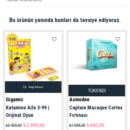
Bu ürünün yanında bunları da tavsiye ediyoruz.
%13
Kargo Bedava
TÜKENDI
Gigamic
Asmodee
Katamino Aile 3-99 |
Captain Macaque Cortex
Orijinal Oyun
Fırtınası
₺2.999,00
₺400,00
₺3.459,00
₺1.099,00