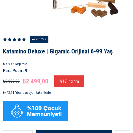
Yorum Yaz
Katamino Deluxe | Gigamic Orijinal 6-99 Yaş
Marka
:
Gigamic
Para Puan
:
9
₺2.499,00
₺2.999,00
%
17
İndirim
₺442,11
'den başlayan taksitlerle