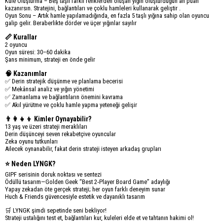
Kule Oluşturma – Beş taşlı farklı renklerden oluşan yığın oluşturduğun an puan
kazanırsın. Stratejini, bağlantıları ve çoklu hamleleri kullanarak geliştir .
Oyun Sonu – Artık hamle yapılamadığında, en fazla 5 taşlı yığına sahip olan oyuncu
galip gelir. Beraberlikte dörder ve üçer yığınlar sayılır
📏 Kurallar
2 oyuncu
Oyun süresi: 30–60 dakika
Şans minimum, strateji en önde gelir
🧠 Kazanımlar
✅ Derin stratejik düşünme ve planlama becerisi
✅ Mekânsal analiz ve yığın yönetimi
✅ Zamanlama ve bağlantıların önemini kavrama
✅ Akıl yürütme ve çoklu hamle yapma yeteneği gelişir
👨‍👩‍👧‍👦 Kimler Oynayabilir?
13 yaş ve üzeri strateji meraklıları
Derin düşünceyi seven rekabetçive oyuncular
Zeka oyunu tutkunları
Ailecek oynanabilir, fakat derin strateji isteyen arkadaş grupları
⭐ Neden LYNGK?
GIPF serisinin doruk noktası ve sentezi
Ödüllü tasarım—Golden Geek “Best 2‑Player Board Game” adaylığı
Yapay zekadan öte gerçek strateji; her oyun farklı deneyim sunar
Huch & Friends güvencesiyle estetik ve dayanıklı tasarım
🛒 LYNGK şimdi sepetinde seni bekliyor!
Strateji ustalığını test et, bağlantıları kur, kuleleri elde et ve tahtanın hakimi ol!