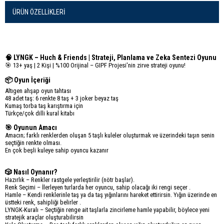
ÜRÜN ÖZELLIKLERI
🧠 LYNGK – Huch & Friends | Strateji, Planlama ve Zeka Sentezi Oyunu
🎯 13+ yaş | 2 Kişi | %100 Orijinal – GIPF Projesi'nin zirve strateji oyunu!
📦 Oyun İçeriği
Altıgen ahşap oyun tahtası
48 adet taş: 6 renkte 8 taş + 3 joker beyaz taş
Kumaş torba taş karıştırma için
Türkçe/çok dilli kural kitabı
🎯 Oyunun Amacı
Amacın; farklı renklerden oluşan 5 taşlı kuleler oluşturmak ve üzerindeki taşın senin
seçtiğin renkte olması.
En çok beşli kuleye sahip oyuncu kazanır
🎲 Nasıl Oynanır?
Hazırlık – Renkler rastgele yerleştirilir (nötr başlar).
Renk Seçimi – İlerleyen turlarda her oyuncu, sahip olacağı iki rengi seçer .
Hamle – Kendi renklerinle taş ya da taş yığınlarını hareket ettirirsin. Yığın üzerinde en
üstteki renk, sahipliği belirler .
LYNGK-Kuralı – Seçtiğin renge ait taşlarla zincirleme hamle yapabilir, böylece yeni
stratejik araçlar oluşturabilirsin