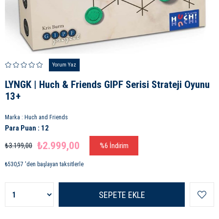
Yorum Yaz
LYNGK | Huch & Friends GIPF Serisi Strateji Oyunu
13+
Marka
:
Huch and Friends
Para Puan
:
12
₺2.999,00
₺3.199,00
%
6
İndirim
₺530,57
'den başlayan taksitlerle