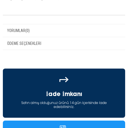
YORUMLAR
(0)
ÖDEME SEÇENEKLERI
İade İmkanı
Satın almış olduğunuz ürünü 14 gün içerisinde iade
edebilirsiniz.