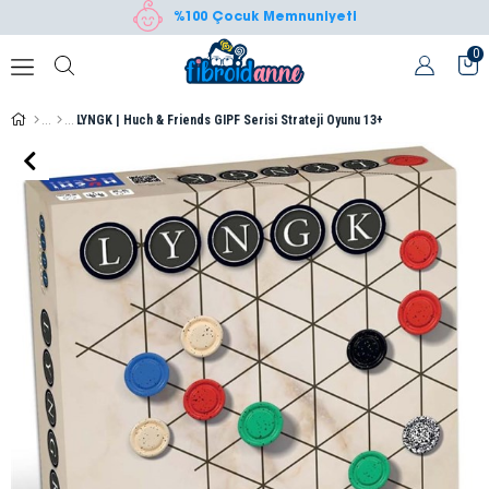
%100 Çocuk Memnuniyeti
0
LYNGK | Huch & Friends GIPF Serisi Strateji Oyunu 13+