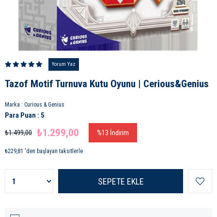
Yorum Yaz
Tazof Motif Turnuva Kutu Oyunu | Cerious&Genius
Marka
:
Curious & Genius
Para Puan
:
5
₺1.299,00
₺1.499,00
%
13
İndirim
₺229,81
'den başlayan taksitlerle