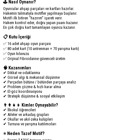
🕹️ Nasıl Oynanır?
Oyuncular ahşap parçaları ve kartları hazırlar.
Hakemin talimatıyla motifler yapılmaya başlanır.
Motifi ilk bitiren “hazırım” işareti verir.
Hakem kontrol eder, doğru yapan puanı kazanır.
En çok doğru kart tamamlayan oyuncu kazanır.
📋 Kutu İçeriği
✅ 16 adet ahşap oyun parçası
✅ 80 adet kart (10 antrenman + 70 yarışma kartı)
✅ Oyun kılavuzu
✅ Orijinal Fibroidanne güvenceli üretim
🧠 Kazanımları
✔ Dikkat ve odaklanma
✔ Görsel algı & mekansal düşünme
✔ Parçadan bütüne / bütünden parçaya analiz
✔ Problem çözme & hızlı karar alma
✔ El-göz koordinasyonu
✔ Stratejik düşünme & sosyal etkileşim
👨‍👩‍👧‍👦 Kimler Oynayabilir?
✔ İlkokul öğrencileri
✔ Aileler ve arkadaş grupları
✔ Okullar ve akıl-zeka kulüpleri
✔ Turnuva ve yarışma katılımcıları
⭐ Neden Tazof Motif?