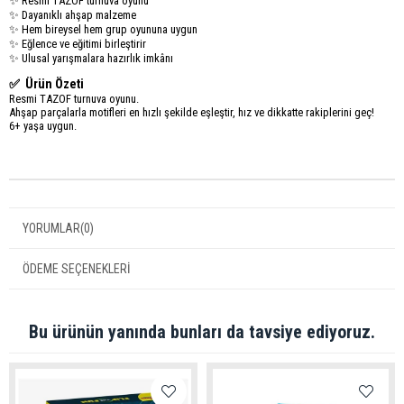
✨ Resmi TAZOF turnuva oyunu
✨ Dayanıklı ahşap malzeme
✨ Hem bireysel hem grup oyununa uygun
✨ Eğlence ve eğitimi birleştirir
✨ Ulusal yarışmalara hazırlık imkânı
✅ Ürün Özeti
Resmi TAZOF turnuva oyunu.
Ahşap parçalarla motifleri en hızlı şekilde eşleştir, hız ve dikkatte rakiplerini geç!
6+ yaşa uygun.
YORUMLAR
(0)
ÖDEME SEÇENEKLERI
Bu ürünün yanında bunları da tavsiye ediyoruz.