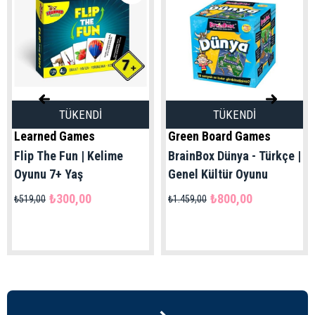
TÜKENDI
TÜKENDI
Learned Games
Green Board Games
Flip The Fun | Kelime
BrainBox Dünya - Türkçe |
Oyunu 7+ Yaş
Genel Kültür Oyunu
₺300,00
₺800,00
₺519,00
₺1.459,00