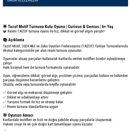
ÜRÜN ÖZELLIKLERI
🌟 Tazof Motif Turnuva Kutu Oyunu | Curious & Genius | 6+ Yaş
🧩 Resmi TAZOF turnuva oyunu ile hız, dikkat ve görsel algını yarıştır!
📚 Açıklama
Tazof Motif, 2024 Akıl ve Zeka Oyunları Federasyonu (TAZOF) Türkiye Turnuvalarında
ilkokul kategorisinde yer alan resmi turnuva oyunudur.
Oyuncular ahşap parçaları kullanarak kartlarda verilen motifleri birebir eşleştirmeye
çalışır.
Hem bireysel hem de turnuva formatında oynanabilir.
Oyun, öğrencilerin dikkat, görsel algı, problem çözme, parçadan bütüne ve bütünden
parçaya düşünme becerilerini geliştirir.
Okulda, evde veya turnuvalarda keyifle oynanabilir.
✅ Görsel algı ve mekansal düşünmeyi geliştirir
✅ Dikkat ve odaklanmayı artırır
✅ Yarışma formatı ile hız ve strateji katar
✅ Resmi turnuva standartlarına uygun
🎯 Oyunun Amacı
Kartlardaki motifleri en hızlı ve doğru şekilde ahşap parçalarla oluşturmak.
Hakem onayı ile en çok doğru kart tamamlayan oyunu kazanır.