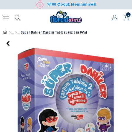
%100 Çocuk Memnuniyeti
0
Süper Dahiler Çarpım Tablosu (6x'dan 9x'a)