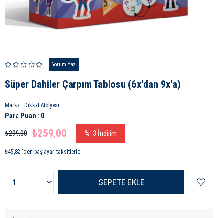
Yorum Yaz
Süper Dahiler Çarpım Tablosu (6x'dan 9x'a)
Marka
:
Dikkat Atölyesi
Para Puan
:
0
₺259,00
₺299,00
%
13
İndirim
₺45,82
'den başlayan taksitlerle