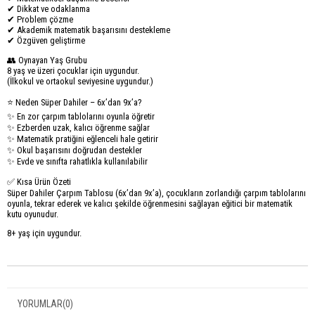
✔ Dikkat ve odaklanma
✔ Problem çözme
✔ Akademik matematik başarısını destekleme
✔ Özgüven geliştirme
👥 Oynayan Yaş Grubu
8 yaş ve üzeri çocuklar için uygundur.
(İlkokul ve ortaokul seviyesine uygundur.)
⭐ Neden Süper Dahiler – 6x’dan 9x’a?
✨ En zor çarpım tablolarını oyunla öğretir
✨ Ezberden uzak, kalıcı öğrenme sağlar
✨ Matematik pratiğini eğlenceli hale getirir
✨ Okul başarısını doğrudan destekler
✨ Evde ve sınıfta rahatlıkla kullanılabilir
✅ Kısa Ürün Özeti
Süper Dahiler Çarpım Tablosu (6x’dan 9x’a), çocukların zorlandığı çarpım tablolarını
oyunla, tekrar ederek ve kalıcı şekilde öğrenmesini sağlayan eğitici bir matematik
kutu oyunudur.
8+ yaş için uygundur.
YORUMLAR
(0)