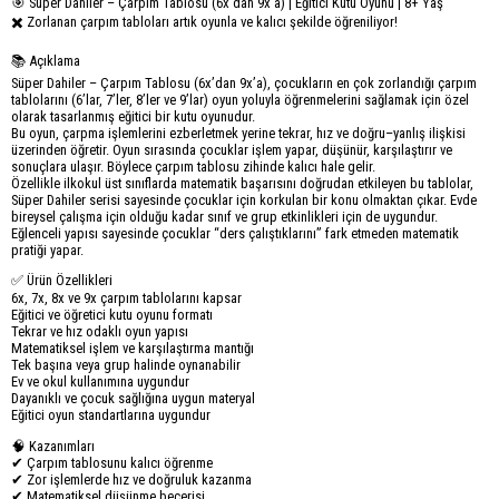
🎯 Süper Dahiler – Çarpım Tablosu (6x’dan 9x’a) | Eğitici Kutu Oyunu | 8+ Yaş
✖️ Zorlanan çarpım tabloları artık oyunla ve kalıcı şekilde öğreniliyor!
📚 Açıklama
Süper Dahiler – Çarpım Tablosu (6x’dan 9x’a), çocukların en çok zorlandığı çarpım
tablolarını (6’lar, 7’ler, 8’ler ve 9’lar) oyun yoluyla öğrenmelerini sağlamak için özel
olarak tasarlanmış eğitici bir kutu oyunudur.
Bu oyun, çarpma işlemlerini ezberletmek yerine tekrar, hız ve doğru–yanlış ilişkisi
üzerinden öğretir. Oyun sırasında çocuklar işlem yapar, düşünür, karşılaştırır ve
sonuçlara ulaşır. Böylece çarpım tablosu zihinde kalıcı hale gelir.
Özellikle ilkokul üst sınıflarda matematik başarısını doğrudan etkileyen bu tablolar,
Süper Dahiler serisi sayesinde çocuklar için korkulan bir konu olmaktan çıkar. Evde
bireysel çalışma için olduğu kadar sınıf ve grup etkinlikleri için de uygundur.
Eğlenceli yapısı sayesinde çocuklar “ders çalıştıklarını” fark etmeden matematik
pratiği yapar.
✅ Ürün Özellikleri
6x, 7x, 8x ve 9x çarpım tablolarını kapsar
Eğitici ve öğretici kutu oyunu formatı
Tekrar ve hız odaklı oyun yapısı
Matematiksel işlem ve karşılaştırma mantığı
Tek başına veya grup halinde oynanabilir
Ev ve okul kullanımına uygundur
Dayanıklı ve çocuk sağlığına uygun materyal
Eğitici oyun standartlarına uygundur
🧠 Kazanımları
✔ Çarpım tablosunu kalıcı öğrenme
✔ Zor işlemlerde hız ve doğruluk kazanma
✔ Matematiksel düşünme becerisi