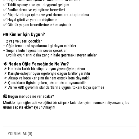
✅ Taklit oyunuyla sosyal-duygusal gelişim
✅ Sınıflandırma ve eşleştirme becerileri
✅ Sürprizle başa çıkma ve yeni durumlara adapte olma
✅ Hayal gücü ve yaratıcı düşünme
✅ Günlük yaşam becerilerine erken aşinalık
👪 Kimler İçin Uygun?
– 2 yaş ve üzeri çocuklar
– Öğün temalı rol oyunlarına ilgi duyan minikler
– Sürpriz kutu heyecanını seven çocuklar
– Evcilik oyunlarını daha zengin hale getirmek isteyen aileler
🌟 Neden Öğle Yemeğinde Ne Var?
📌 Her kutu farklı bir sürpriz oyun yiyeceğiyle geliyor
📌 Karıştır-eşleştir oyun öğeleriyle özgün tarifler yaratılır
📌 Ahşap ve keçe karışımı ile hem estetik hem dayanıklı
📌 Çocukların ilgisini çeken, tekrar tekrar oynanabilir
📌 AB ve ABD güvenlik standartlarına uygun, toksik boya içermez
🛍️ Bugün menüde ne var acaba?
Minikler için eğlenceli ve eğitici bir sürpriz kutu deneyimi sunmak istiyorsanız, bu
ürünü sepete eklemeyi unutmayın!
YORUMLAR
(0)