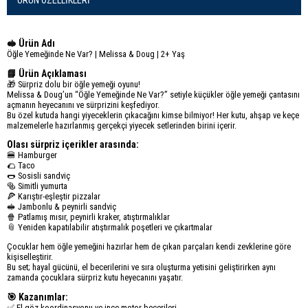
ÜRÜN ÖZELLIKLERI
🥪 Ürün Adı
Öğle Yemeğinde Ne Var? | Melissa & Doug | 2+ Yaş
📘 Ürün Açıklaması
🎁 Sürpriz dolu bir öğle yemeği oyunu!
Melissa & Doug’un “Öğle Yemeğinde Ne Var?” setiyle küçükler öğle yemeği çantasını
açmanın heyecanını ve sürprizini keşfediyor.
Bu özel kutuda hangi yiyeceklerin çıkacağını kimse bilmiyor! Her kutu, ahşap ve keçe
malzemelerle hazırlanmış gerçekçi yiyecek setlerinden birini içerir.
Olası sürpriz içerikler arasında:
🍔 Hamburger
🌮 Taco
🌭 Sosisli sandviç
🥯 Simitli yumurta
🍕 Karıştır-eşleştir pizzalar
🥪 Jambonlu & peynirli sandviç
🍿 Patlamış mısır, peynirli kraker, atıştırmalıklar
📎 Yeniden kapatılabilir atıştırmalık poşetleri ve çıkartmalar
Çocuklar hem öğle yemeğini hazırlar hem de çıkan parçaları kendi zevklerine göre
kişiselleştirir.
Bu set; hayal gücünü, el becerilerini ve sıra oluşturma yetisini geliştirirken aynı
zamanda çocuklara sürpriz kutu heyecanını yaşatır.
🎯 Kazanımlar:
✅ El-göz koordinasyonu ve ince motor becerileri