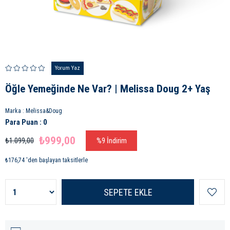
Yorum Yaz
Öğle Yemeğinde Ne Var? | Melissa Doug 2+ Yaş
Marka
:
Melissa&Doug
Para Puan
:
0
₺999,00
₺1.099,00
%
9
İndirim
₺176,74
'den başlayan taksitlerle