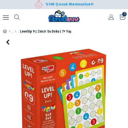
%100 Çocuk Memnuniyeti
0
LevelUp 9 | Zincir Su Doku | 7+ Yaş