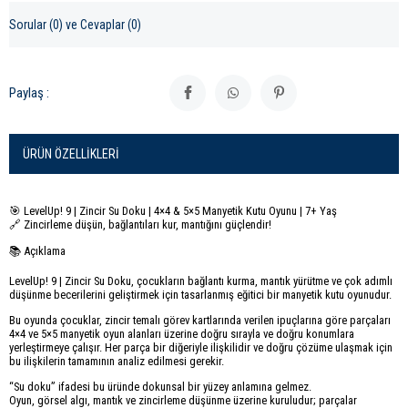
Sorular (0) ve Cevaplar (0)
Paylaş :
ÜRÜN ÖZELLIKLERI
🎯 LevelUp! 9 | Zincir Su Doku | 4×4 & 5×5 Manyetik Kutu Oyunu | 7+ Yaş
🔗 Zincirleme düşün, bağlantıları kur, mantığını güçlendir!
📚 Açıklama
LevelUp! 9 | Zincir Su Doku, çocukların bağlantı kurma, mantık yürütme ve çok adımlı
düşünme becerilerini geliştirmek için tasarlanmış eğitici bir manyetik kutu oyunudur.
Bu oyunda çocuklar, zincir temalı görev kartlarında verilen ipuçlarına göre parçaları
4×4 ve 5×5 manyetik oyun alanları üzerine doğru sırayla ve doğru konumlara
yerleştirmeye çalışır. Her parça bir diğeriyle ilişkilidir ve doğru çözüme ulaşmak için
bu ilişkilerin tamamının analiz edilmesi gerekir.
“Su doku” ifadesi bu üründe dokunsal bir yüzey anlamına gelmez.
Oyun, görsel algı, mantık ve zincirleme düşünme üzerine kuruludur; parçalar