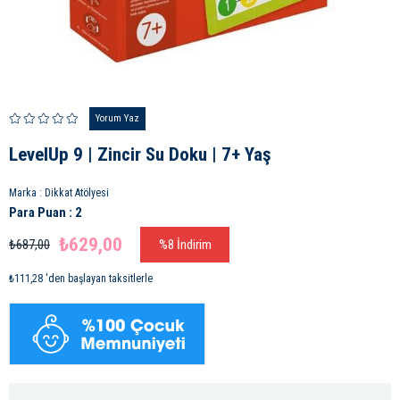
Yorum Yaz
LevelUp 9 | Zincir Su Doku | 7+ Yaş
Marka
:
Dikkat Atölyesi
Para Puan
:
2
₺629,00
₺687,00
%
8
İndirim
₺111,28
'den başlayan taksitlerle