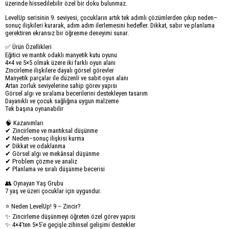
üzerinde hissedilebilir özel bir doku bulunmaz.
LevelUp serisinin 9. seviyesi, çocukların artık tek adımlı çözümlerden çıkıp neden–
sonuç ilişkileri kurarak, adım adım ilerlemesini hedefler. Dikkat, sabır ve planlama
gerektiren ekran­sız bir öğrenme deneyimi sunar.
✅ Ürün Özellikleri
Eğitici ve mantık odaklı manyetik kutu oyunu
4×4 ve 5×5 olmak üzere iki farklı oyun alanı
Zincirleme ilişkilere dayalı görsel görevler
Manyetik parçalar ile düzenli ve sabit oyun alanı
Artan zorluk seviyelerine sahip görev yapısı
Görsel algı ve sıralama becerilerini destekleyen tasarım
Dayanıklı ve çocuk sağlığına uygun malzeme
Tek başına oynanabilir
🧠 Kazanımları
✔ Zincirleme ve mantıksal düşünme
✔ Neden–sonuç ilişkisi kurma
✔ Dikkat ve odaklanma
✔ Görsel algı ve mekânsal düşünme
✔ Problem çözme ve analiz
✔ Planlama ve sıralı düşünme becerisi
👥 Oynayan Yaş Grubu
7 yaş ve üzeri çocuklar için uygundur.
⭐ Neden LevelUp! 9 – Zincir?
✨ Zincirleme düşünmeyi öğreten özel görev yapısı
✨ 4×4’ten 5×5’e geçişle zihinsel gelişimi destekler