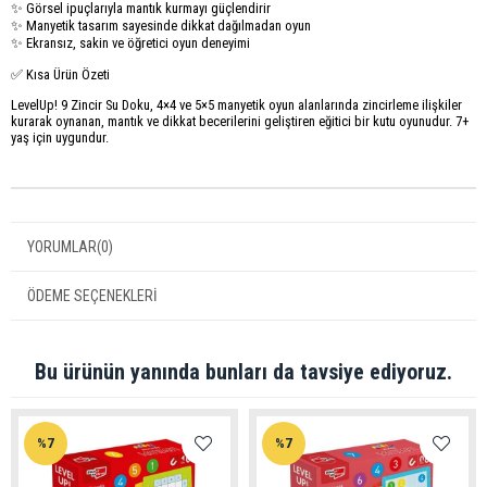
✨ Görsel ipuçlarıyla mantık kurmayı güçlendirir
✨ Manyetik tasarım sayesinde dikkat dağılmadan oyun
✨ Ekransız, sakin ve öğretici oyun deneyimi
✅ Kısa Ürün Özeti
LevelUp! 9 Zincir Su Doku, 4×4 ve 5×5 manyetik oyun alanlarında zincirleme ilişkiler
kurarak oynanan, mantık ve dikkat becerilerini geliştiren eğitici bir kutu oyunudur. 7+
yaş için uygundur.
YORUMLAR
(0)
ÖDEME SEÇENEKLERI
Bu ürünün yanında bunları da tavsiye ediyoruz.
%7
%7