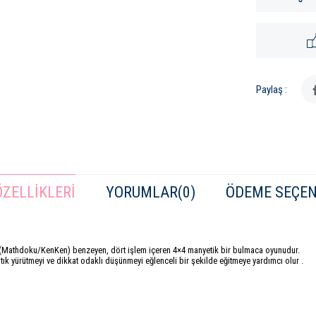
Paylaş :
ZELLIKLERI
YORUMLAR
(0)
ÖDEME SEÇEN
 (Mathdoku/KenKen) benzeyen, dört işlem içeren 4×4 manyetik bir bulmaca oyunudur.
ık yürütmeyi ve dikkat odaklı düşünmeyi eğlenceli bir şekilde eğitmeye yardımcı olur .