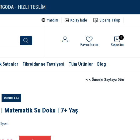
GODA - HIZLI TESLİM
Yardım
Kolay İade
Sipariş Takip
0
Favorilerim
Sepetim
k Satanlar
Fibroidanne Tavsiyesi
Tüm Ürünler
Blog
< < Önceki Sayfaya Dön
Yorum Yaz
 | Matematik Su Doku | 7+ Yaş
ölyesi