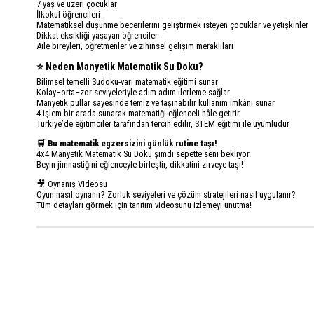
7 yaş ve üzeri çocuklar
İlkokul öğrencileri
Matematiksel düşünme becerilerini geliştirmek isteyen çocuklar ve yetişkinler
Dikkat eksikliği yaşayan öğrenciler
Aile bireyleri, öğretmenler ve zihinsel gelişim meraklıları
⭐ Neden Manyetik Matematik Su Doku?
Bilimsel temelli Sudoku-vari matematik eğitimi sunar
Kolay–orta–zor seviyeleriyle adım adım ilerleme sağlar
Manyetik pullar sayesinde temiz ve taşınabilir kullanım imkânı sunar
4 işlem bir arada sunarak matematiği eğlenceli hâle getirir
Türkiye’de eğitimciler tarafından tercih edilir, STEM eğitimi ile uyumludur
🛒 Bu matematik egzersizini günlük rutine taşı!
4x4 Manyetik Matematik Su Doku şimdi sepette seni bekliyor.
Beyin jimnastiğini eğlenceyle birleştir, dikkatini zirveye taşı!
🎥 Oynanış Videosu
Oyun nasıl oynanır? Zorluk seviyeleri ve çözüm stratejileri nasıl uygulanır?
Tüm detayları görmek için tanıtım videosunu izlemeyi unutma!