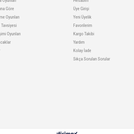
a Oyunları
Hesabım
rına Göre
Üye Girişi
me Oyunları
Yeni Üyelik
 Tavsiyesi
Favorilerim
şimi Oyunları
Kargo Takibi
ncaklar
Yardım
r
Kolay İade
Sıkça Sorulan Sorular