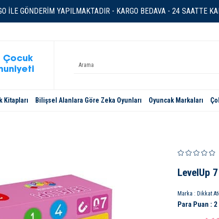
O İLE GÖNDERİM YAPILMAKTADIR - KARGO BEDAVA - 24 SAATTE KAR
 Çocuk
uniyeti
 Kitapları
Bilişsel Alanlara Göre Zeka Oyunları
Oyuncak Markaları
Ço
LevelUp 7
Marka
:
Dikkat At
Para Puan
:
2