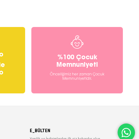
o
%100 Çocuk
Memnuniyeti
de
o
Önceliğimiz her zaman Çocuk
Memnuniyetidir.
E_BÜLTEN
Yenilik ve İndirimlerden ilk siz haberdar olun.