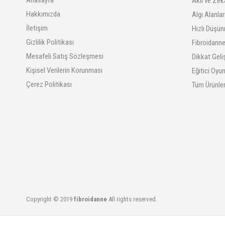
Akıl ve Zek
Hakkımızda
Algı Alanla
İletişim
Hızlı Düşün
Gizlilik Politikası
Fibroidanne
Mesafeli Satış Sözleşmesi
Dikkat Geli
Kişisel Verilerin Korunması
Eğitici Oyu
Çerez Politikası
Tüm Ürünle
Copyright © 2019
fibroidanne
All rights reserved.