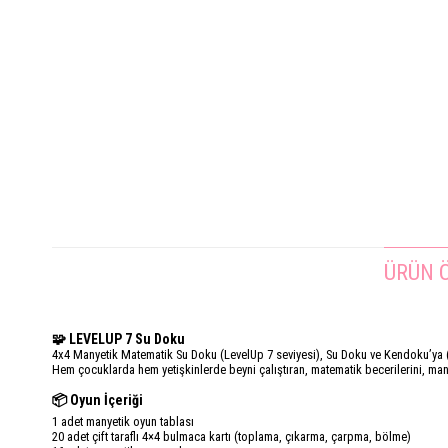
ÜRÜN Ö
🧩 LEVELUP 7 Su Doku
4x4 Manyetik Matematik Su Doku (LevelUp 7 seviyesi), Su Doku ve Kendoku’ya
Hem çocuklarda hem yetişkinlerde beyni çalıştıran, matematik becerilerini, mant
📦 Oyun İçeriği
1 adet manyetik oyun tablası
20 adet çift taraflı 4×4 bulmaca kartı (toplama, çıkarma, çarpma, bölme)