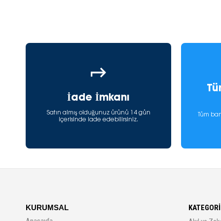
Tü
İade İmkanı
Satın almış olduğunuz ürünü 14 gün
Tüm ban
içerisinde iade edebilirsiniz.
KURUMSAL
KATEGORİ
Anasayfa