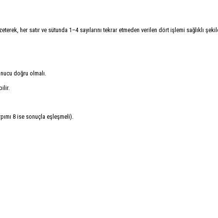
eterek, her satır ve sütunda 1–4 sayılarını tekrar etmeden verilen dört işlemi sağlıklı şek
onucu doğru olmalı.
lir.
pımı 8 ise sonuçla eşleşmeli).