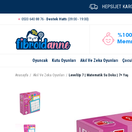
HEPSİJET KARG
0533 640 88 76 -
Destek Hattı
(09:00 - 19:00)
%100
Memn
Oyuncak
Kutu Oyunları
Akıl Ve Zeka Oyunları
Çocuk
Anasayfa
Akıl Ve Zeka Oyunları
LevelUp 7 | Matematik Su Doku | 7+ Yaş