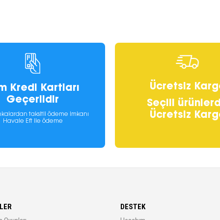
Ücretsiz Karg
m Kredi Kartları
Geçerlidir
Seçili ürünler
Ücretsiz Karg
kalardan taksitli ödeme imkanı
Havale Eft ile ödeme
LER
DESTEK