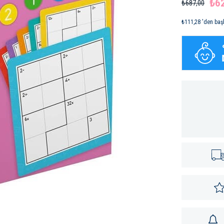
₺6
₺687,00
₺111,28
'den başl