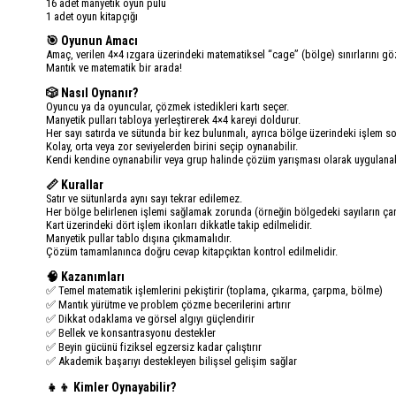
16 adet manyetik oyun pulu
1 adet oyun kitapçığı
🎯 Oyunun Amacı
Amaç, verilen 4×4 ızgara üzerindeki matematiksel “cage” (bölge) sınırlarını göz
Mantık ve matematik bir arada!
🎲 Nasıl Oynanır?
Oyuncu ya da oyuncular, çözmek istedikleri kartı seçer.
Manyetik pulları tabloya yerleştirerek 4×4 kareyi doldurur.
Her sayı satırda ve sütunda bir kez bulunmalı, ayrıca bölge üzerindeki işlem s
Kolay, orta veya zor seviyelerden birini seçip oynanabilir.
Kendi kendine oynanabilir veya grup halinde çözüm yarışması olarak uygulanabi
📏 Kurallar
Satır ve sütunlarda aynı sayı tekrar edilemez.
Her bölge belirlenen işlemi sağlamak zorunda (örneğin bölgedeki sayıların çar
Kart üzerindeki dört işlem ikonları dikkatle takip edilmelidir.
Manyetik pullar tablo dışına çıkmamalıdır.
Çözüm tamamlanınca doğru cevap kitapçıktan kontrol edilmelidir.
🧠 Kazanımları
✅ Temel matematik işlemlerini pekiştirir (toplama, çıkarma, çarpma, bölme)
✅ Mantık yürütme ve problem çözme becerilerini artırır
✅ Dikkat odaklama ve görsel algıyı güçlendirir
✅ Bellek ve konsantrasyonu destekler
✅ Beyin gücünü fiziksel egzersiz kadar çalıştırır
✅ Akademik başarıyı destekleyen bilişsel gelişim sağlar
👧👦 Kimler Oynayabilir?