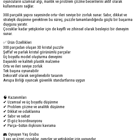
oyuncuların uzamsal algı, mantık ve problem çözme becerilerini aktif olarak
kullanmasını sağlar.
300 parçalık yapısı sayesinde orta–ileri seviye bir zorluk sunar. Sabır, dikkat ve
stratejik düşünme gerektiren bu süreç, puzzle tamamlandığında güçlü bir başarma
duygusu yaratır.
Çocuklar kadar yetişkinler için de keyifli ve zihinsel olarak besleyici bir deneyim
sunar.
✅ Ürün Özellikleri
300 parçadan oluşan 3D kristal puzzle
Şeffaf ve parlak kristal görünümlü parçalar
Üç boyutlu model oluşturma deneyimi
Dayanıklı ve kaliteli plastik malzeme
Orta ve ileri seviye zorluk
Tek başına oynanabilir
Dekoratif olarak sergilenebilir tasarım
Avrupa Birliği oyuncak güvenlik standartlarına uygun
🧠 Kazanımları
✔ Uzamsal ve üç boyutlu düşünme
✔ Problem çözme ve analitik düşünme
✔ Dikkat ve odaklanma
✔ Sabır ve sebat
✔ El-göz koordinasyonu
✔ Parça–bütün ilişkisini kavrama
👥 Oynayan Yaş Grubu
3 yaş ve üzeri çocuklar, gençler ve yetişkinler için uygundur.