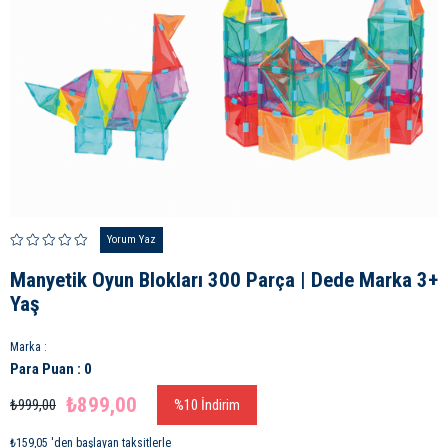
Yorum Yaz
Manyetik Oyun Blokları 300 Parça | Dede Marka 3+
Yaş
Marka
:
Para Puan
:
0
₺899,00
₺999,00
%
10
İndirim
₺159,05
'den başlayan taksitlerle