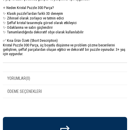
⭐ Neden Kristal Puzzle 300 Parça?
✨ Klasik puzzle’lardan farklı 3D deneyim
✨ Zihinsel olarak zorlayıcı ve tatmin edici
✨ Şeffaf kristal tasarımıyla görsel olarak etkileyici
✨ Odaklanma ve sabrı güçlendirir
✨ Tamamlandığında dekoratif obje olarak kullanılabilir
✅ Kısa Ürün Özeti (Short Description)
Kristal Puzzle 300 Parça, üç boyutlu düşünme ve problem çözme becerilerini
geliştiren, şeffaf parçalardan oluşan eğitici ve dekoratif bir puzzle oyunudur. 3+ yaş
için uygundur.
YORUMLAR
(0)
ÖDEME SEÇENEKLERI