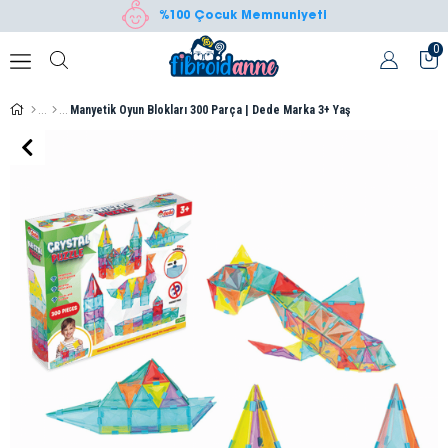
%100 Çocuk Memnuniyeti
0
Manyetik Oyun Blokları 300 Parça | Dede Marka 3+ Yaş