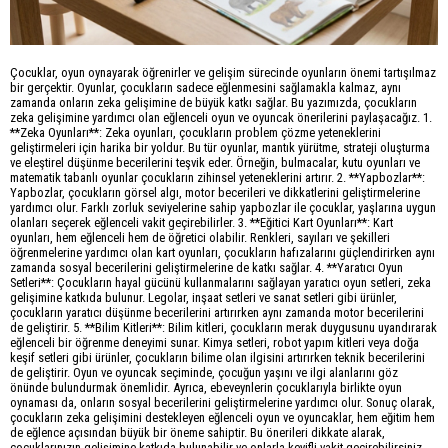
Çocuklar, oyun oynayarak öğrenirler ve gelişim sürecinde oyunların önemi tartışılmaz
bir gerçektir. Oyunlar, çocukların sadece eğlenmesini sağlamakla kalmaz, aynı
zamanda onların zeka gelişimine de büyük katkı sağlar. Bu yazımızda, çocukların
zeka gelişimine yardımcı olan eğlenceli oyun ve oyuncak önerilerini paylaşacağız. 1.
**Zeka Oyunları**: Zeka oyunları, çocukların problem çözme yeteneklerini
geliştirmeleri için harika bir yoldur. Bu tür oyunlar, mantık yürütme, strateji oluşturma
ve eleştirel düşünme becerilerini teşvik eder. Örneğin, bulmacalar, kutu oyunları ve
matematik tabanlı oyunlar çocukların zihinsel yeteneklerini artırır. 2. **Yapbozlar**:
Yapbozlar, çocukların görsel algı, motor becerileri ve dikkatlerini geliştirmelerine
yardımcı olur. Farklı zorluk seviyelerine sahip yapbozlar ile çocuklar, yaşlarına uygun
olanları seçerek eğlenceli vakit geçirebilirler. 3. **Eğitici Kart Oyunları**: Kart
oyunları, hem eğlenceli hem de öğretici olabilir. Renkleri, sayıları ve şekilleri
öğrenmelerine yardımcı olan kart oyunları, çocukların hafızalarını güçlendirirken aynı
zamanda sosyal becerilerini geliştirmelerine de katkı sağlar. 4. **Yaratıcı Oyun
Setleri**: Çocukların hayal gücünü kullanmalarını sağlayan yaratıcı oyun setleri, zeka
gelişimine katkıda bulunur. Legolar, inşaat setleri ve sanat setleri gibi ürünler,
çocukların yaratıcı düşünme becerilerini artırırken aynı zamanda motor becerilerini
de geliştirir. 5. **Bilim Kitleri**: Bilim kitleri, çocukların merak duygusunu uyandırarak
eğlenceli bir öğrenme deneyimi sunar. Kimya setleri, robot yapım kitleri veya doğa
keşif setleri gibi ürünler, çocukların bilime olan ilgisini artırırken teknik becerilerini
de geliştirir. Oyun ve oyuncak seçiminde, çocuğun yaşını ve ilgi alanlarını göz
önünde bulundurmak önemlidir. Ayrıca, ebeveynlerin çocuklarıyla birlikte oyun
oynaması da, onların sosyal becerilerini geliştirmelerine yardımcı olur. Sonuç olarak,
çocukların zeka gelişimini destekleyen eğlenceli oyun ve oyuncaklar, hem eğitim hem
de eğlence açısından büyük bir öneme sahiptir. Bu önerileri dikkate alarak,
çocuklarınızın gelişimine katkıda bulunabilir ve onlarla keyifli vakit geçirebilirsiniz.