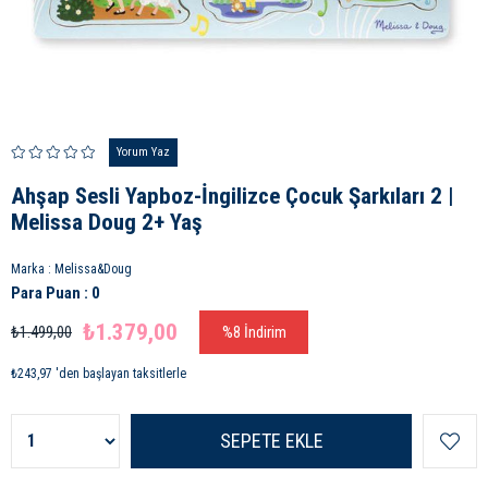
Yorum Yaz
Ahşap Sesli Yapboz-İngilizce Çocuk Şarkıları 2 |
Melissa Doug 2+ Yaş
Marka
:
Melissa&Doug
Para Puan
:
0
₺1.379,00
₺1.499,00
%
8
İndirim
₺243,97
'den başlayan taksitlerle