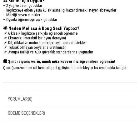
👶 Kimler İçin Uygun?
– 2 yaş ve üzeri çocuklar
– İngilizceye erken yaşta kulak aşinalığı kazandırmak isteyen ebeveynler
– Müziği seven minikler
– Oyunla öğrenmeye açık çocuklar
🌟 Neden Melissa & Doug Sesli Yapboz?
📌 6 klasik İngilizce şarkıyla eğlenceli öğrenme
📌 Ekransız, interaktif bir oyun deneyimi
📌 Dil, dikkat ve motor becerileri aynı anda destekler
📌 Toksik olmayan boyalarla üretilmiştir
📌 Avrupa Birliği ve ABD güvenlik standartlarına uygundur
🛍️ Şimdi sipariş verin, minik müzikseveriniz öğrenirken eğlensin!
Çocuğunuzun hem dil hem bilişsel gelişimini destekleyen bu oyuncakla tanışın.
YORUMLAR
(0)
ÖDEME SEÇENEKLERI