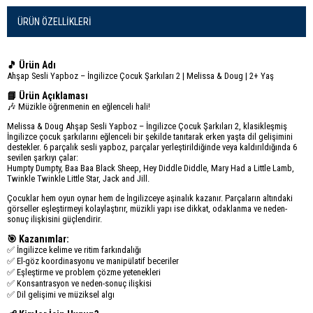
ÜRÜN ÖZELLIKLERI
🎵 Ürün Adı
Ahşap Sesli Yapboz – İngilizce Çocuk Şarkıları 2 | Melissa & Doug | 2+ Yaş
📘 Ürün Açıklaması
🎶 Müzikle öğrenmenin en eğlenceli hali!
Melissa & Doug Ahşap Sesli Yapboz – İngilizce Çocuk Şarkıları 2, klasikleşmiş
İngilizce çocuk şarkılarını eğlenceli bir şekilde tanıtarak erken yaşta dil gelişimini
destekler. 6 parçalık sesli yapboz, parçalar yerleştirildiğinde veya kaldırıldığında 6
sevilen şarkıyı çalar:
Humpty Dumpty, Baa Baa Black Sheep, Hey Diddle Diddle, Mary Had a Little Lamb,
Twinkle Twinkle Little Star, Jack and Jill.
Çocuklar hem oyun oynar hem de İngilizceye aşinalık kazanır. Parçaların altındaki
görseller eşleştirmeyi kolaylaştırır, müzikli yapı ise dikkat, odaklanma ve neden-
sonuç ilişkisini güçlendirir.
🎯 Kazanımlar:
✅ İngilizce kelime ve ritim farkındalığı
✅ El-göz koordinasyonu ve manipülatif beceriler
✅ Eşleştirme ve problem çözme yetenekleri
✅ Konsantrasyon ve neden-sonuç ilişkisi
✅ Dil gelişimi ve müziksel algı