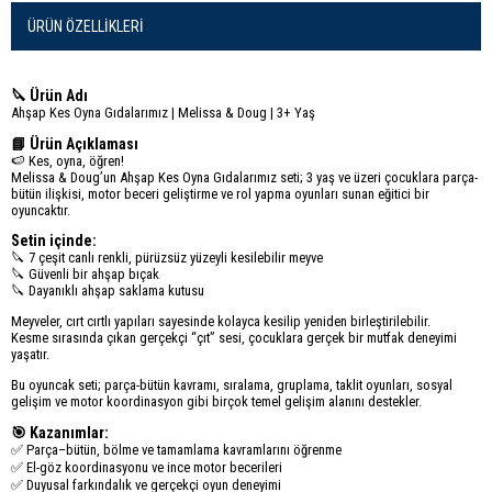
ÜRÜN ÖZELLIKLERI
🔪 Ürün Adı
Ahşap Kes Oyna Gıdalarımız | Melissa & Doug | 3+ Yaş
📘 Ürün Açıklaması
🍉 Kes, oyna, öğren!
Melissa & Doug’un Ahşap Kes Oyna Gıdalarımız seti; 3 yaş ve üzeri çocuklara parça-
bütün ilişkisi, motor beceri geliştirme ve rol yapma oyunları sunan eğitici bir
oyuncaktır.
Setin içinde:
🔪 7 çeşit canlı renkli, pürüzsüz yüzeyli kesilebilir meyve
🔪 Güvenli bir ahşap bıçak
🔪 Dayanıklı ahşap saklama kutusu
Meyveler, cırt cırtlı yapıları sayesinde kolayca kesilip yeniden birleştirilebilir.
Kesme sırasında çıkan gerçekçi “çıt” sesi, çocuklara gerçek bir mutfak deneyimi
yaşatır.
Bu oyuncak seti; parça-bütün kavramı, sıralama, gruplama, taklit oyunları, sosyal
gelişim ve motor koordinasyon gibi birçok temel gelişim alanını destekler.
🎯 Kazanımlar:
✅ Parça–bütün, bölme ve tamamlama kavramlarını öğrenme
✅ El-göz koordinasyonu ve ince motor becerileri
✅ Duyusal farkındalık ve gerçekçi oyun deneyimi