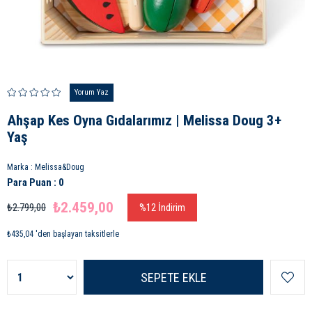
Yorum Yaz
Ahşap Kes Oyna Gıdalarımız | Melissa Doug 3+
Yaş
Marka
:
Melissa&Doug
Para Puan
:
0
₺2.459,00
₺2.799,00
%
12
İndirim
₺435,04
'den başlayan taksitlerle