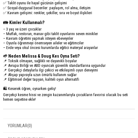
✅ Taklit oyunu ile hayal gücünün gelişimi
✅ Sosyal-duygusal beceriler: paylaşım, rol alma, iletişim
✅ Kavram gelişimi: renkler, şekiller, sıra ve boyut ilişkileri
👪 Kimler Kullanmalı?
– 3 yaş ve üzeri çocuklar
– Mutfak, restoran, manav gibi taklit oyunlarını seven minikler
– Kavram öğretimi yapmak isteyen ebeveynler
– Oyunla öğrenmeyi önemseyen aileler ve eğitimciler
– Evde veya okul öncesi kurumlarda eğitici materyal arayanlar
🌱 Neden Melissa & Doug Kes Oyna Seti?
📌 Toksik olmayan, sağlıklı ve dayanıklı boyalar
📌 Avrupa Birliği ve ABD oyuncak güvenlik standartlarına uygundur
📌 Gerçekçi detaylarla ilgi çekici ve etkileşimli oyun deneyimi
📌 Ahşap yapısıyla uzun ömürlü kullanım sağlar
📌 Eğitimsel değer taşıyan, kaliteli oyun alternatifi
🛍️ Keserek öğren, oynarken geliş!
Gerçekçi kesme hissi ve zengin kazanımlarıyla çocukların favorisi olacak bu seti
hemen sepetine ekle!
YORUMLAR
(0)