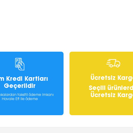
Ücretsiz Karg
m Kredi Kartları
Geçerlidir
Seçili ürünler
Ücretsiz Karg
kalardan taksitli ödeme imkanı
Havale Eft ile ödeme