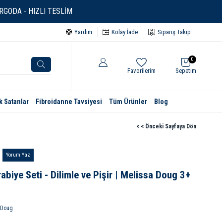
GODA - HIZLI TESLİM
Yardım
Kolay İade
Sipariş Takip
0
Favorilerim
Sepetim
k Satanlar
Fibroidanne Tavsiyesi
Tüm Ürünler
Blog
< < Önceki Sayfaya Dön
Yorum Yaz
biye Seti - Dilimle ve Pişir | Melissa Doug 3+
&Doug