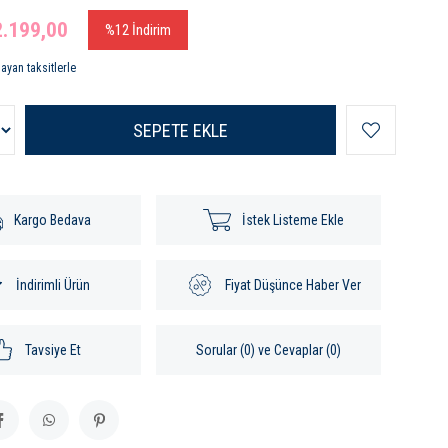
2.199,00
%
12
İndirim
ayan taksitlerle
Kargo Bedava
İstek Listeme Ekle
İndirimli Ürün
Fiyat Düşünce Haber Ver
Tavsiye Et
Sorular (0) ve Cevaplar (0)