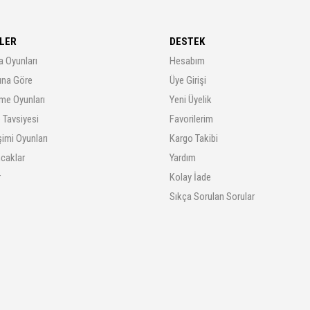
LER
DESTEK
a Oyunları
Hesabım
rına Göre
Üye Girişi
me Oyunları
Yeni Üyelik
 Tavsiyesi
Favorilerim
şimi Oyunları
Kargo Takibi
ncaklar
Yardım
r
Kolay İade
Sıkça Sorulan Sorular