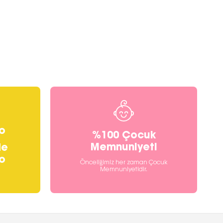
o
%100 Çocuk
Memnuniyeti
de
o
Önceliğimiz her zaman Çocuk
Memnuniyetidir.