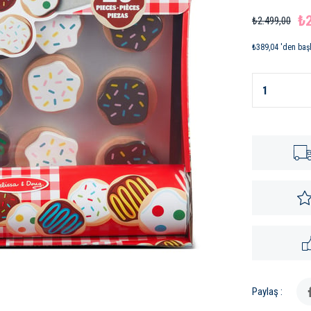
₺
₺2.499,00
₺389,04
'den başl
Paylaş :