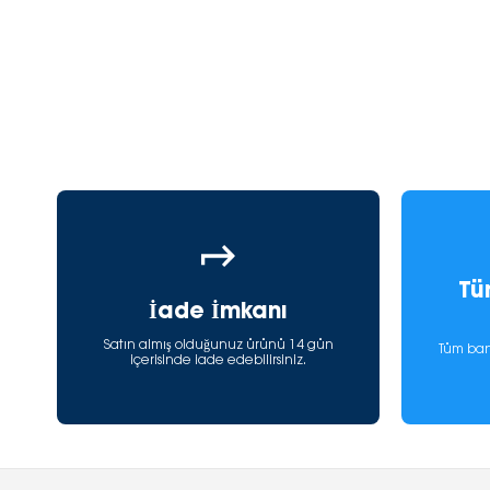
Tü
İade İmkanı
Satın almış olduğunuz ürünü 14 gün
Tüm ban
içerisinde iade edebilirsiniz.