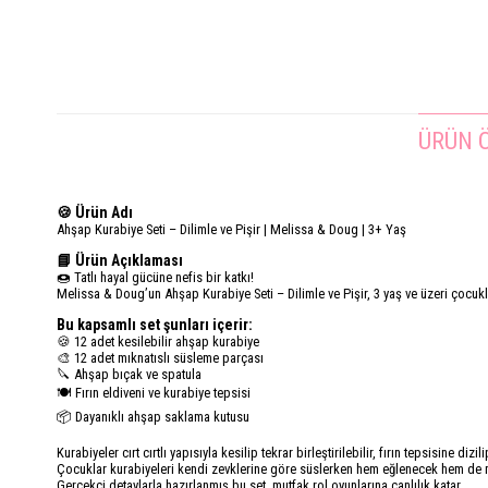
ÜRÜN Ö
🍪 Ürün Adı
Ahşap Kurabiye Seti – Dilimle ve Pişir | Melissa & Doug | 3+ Yaş
📘 Ürün Açıklaması
🍩 Tatlı hayal gücüne nefis bir katkı!
Melissa & Doug’un Ahşap Kurabiye Seti – Dilimle ve Pişir, 3 yaş ve üzeri çocukl
Bu kapsamlı set şunları içerir:
🍪 12 adet kesilebilir ahşap kurabiye
🎨 12 adet mıknatıslı süsleme parçası
🔪 Ahşap bıçak ve spatula
🍽️ Fırın eldiveni ve kurabiye tepsisi
📦 Dayanıklı ahşap saklama kutusu
Kurabiyeler cırt cırtlı yapısıyla kesilip tekrar birleştirilebilir, fırın tepsisine dizili
Çocuklar kurabiyeleri kendi zevklerine göre süslerken hem eğlenecek hem de mo
Gerçekçi detaylarla hazırlanmış bu set, mutfak rol oyunlarına canlılık katar.