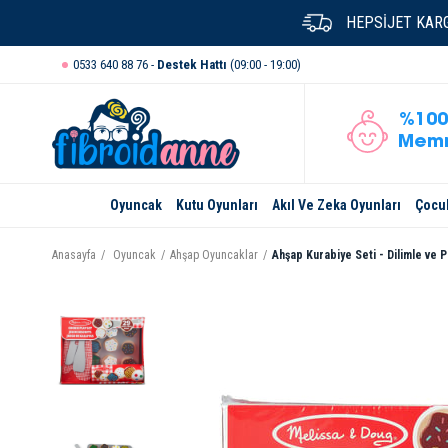
HEPSİJET KARG
0533 640 88 76 -
Destek Hattı
(09:00 - 19:00)
%100
Memn
Oyuncak
Kutu Oyunları
Akıl Ve Zeka Oyunları
Çocuk
Anasayfa
Oyuncak
Ahşap Oyuncaklar
Ahşap Kurabiye Seti - Dilimle ve P