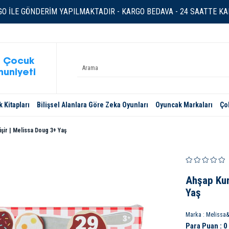
O İLE GÖNDERİM YAPILMAKTADIR - KARGO BEDAVA - 24 SAATTE KAR
 Çocuk
uniyeti
 Kitapları
Bilişsel Alanlara Göre Zeka Oyunları
Oyuncak Markaları
Ço
işir | Melissa Doug 3+ Yaş
Ahşap Kura
Yaş
Marka
:
Melissa
Para Puan
:
0