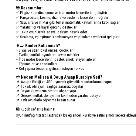
🎯 Kazanımlar:
✅ El-göz koordinasyonu ve ince motor becerilerini geliştirir
✅ Parça-bütün, kesme, dizme ve süsleme becerilerini öğretir
✅ Sayı, sıra ve miktar gibi temel matematik kavramlarına katkı sağlar
✅ Yaratıcılığı ve hayal gücünü destekler
✅ Taklit oyunlarıyla sosyal gelişimi teşvik eder
✅ Sıralama, eşleştirme, kombinasyon ve planlama yetilerini geliştirir
👩‍🍳 Kimler Kullanmalı?
– 3 yaş ve üzeri okul öncesi çocuklar
– Evcilik, mutfak oyunlarını seven minikler
– İnce motor becerilerini desteklemek isteyen aileler
– Eğitimciler ve anaokulları
– Rol yapma becerisi gelişsin isteyen herkes
🌱 Neden Melissa & Doug Ahşap Kurabiye Seti?
📌 Avrupa Birliği ve ABD oyuncak güvenlik standartlarına uygun
📌 Toksik olmayan, sağlığa zararsız boyalar
📌 Dayanıklı ve uzun ömürlü ahşap yapı
📌 Gerçek mutfak deneyimini taklit eden yaratıcı detaylar
📌 Tatlı oyunlarla öğrenme fırsatı sunar
🛍️ Küçük şefler iş başına!
Oyun mutfağınızı tatlılaştıracak bu eğlenceli kurabiye setini şimdi sepete ekleyi