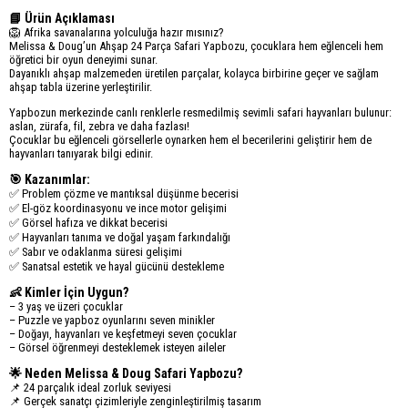
📘 Ürün Açıklaması
🦁 Afrika savanalarına yolculuğa hazır mısınız?
Melissa & Doug’un Ahşap 24 Parça Safari Yapbozu, çocuklara hem eğlenceli hem
öğretici bir oyun deneyimi sunar.
Dayanıklı ahşap malzemeden üretilen parçalar, kolayca birbirine geçer ve sağlam
ahşap tabla üzerine yerleştirilir.
Yapbozun merkezinde canlı renklerle resmedilmiş sevimli safari hayvanları bulunur:
aslan, zürafa, fil, zebra ve daha fazlası!
Çocuklar bu eğlenceli görsellerle oynarken hem el becerilerini geliştirir hem de
hayvanları tanıyarak bilgi edinir.
🎯 Kazanımlar:
✅ Problem çözme ve mantıksal düşünme becerisi
✅ El-göz koordinasyonu ve ince motor gelişimi
✅ Görsel hafıza ve dikkat becerisi
✅ Hayvanları tanıma ve doğal yaşam farkındalığı
✅ Sabır ve odaklanma süresi gelişimi
✅ Sanatsal estetik ve hayal gücünü destekleme
👶 Kimler İçin Uygun?
– 3 yaş ve üzeri çocuklar
– Puzzle ve yapboz oyunlarını seven minikler
– Doğayı, hayvanları ve keşfetmeyi seven çocuklar
– Görsel öğrenmeyi desteklemek isteyen aileler
🌟 Neden Melissa & Doug Safari Yapbozu?
📌 24 parçalık ideal zorluk seviyesi
📌 Gerçek sanatçı çizimleriyle zenginleştirilmiş tasarım