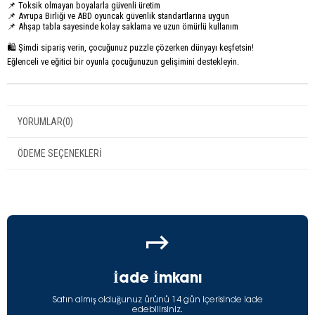
📌 Toksik olmayan boyalarla güvenli üretim
📌 Avrupa Birliği ve ABD oyuncak güvenlik standartlarına uygun
📌 Ahşap tabla sayesinde kolay saklama ve uzun ömürlü kullanım
🛍️ Şimdi sipariş verin, çocuğunuz puzzle çözerken dünyayı keşfetsin!
Eğlenceli ve eğitici bir oyunla çocuğunuzun gelişimini destekleyin.
YORUMLAR
(0)
ÖDEME SEÇENEKLERI
İade İmkanı
Satın almış olduğunuz ürünü 14 gün içerisinde iade
edebilirsiniz.