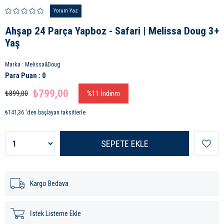
Yorum Yaz
Ahşap 24 Parça Yapboz - Safari | Melissa Doug 3+
Yaş
Marka
:
Melissa&Doug
Para Puan
:
0
₺799,00
₺899,00
%
11
İndirim
₺141,36
'den başlayan taksitlerle
Kargo Bedava
İstek Listeme Ekle